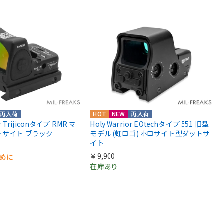
再入荷
HOT
NEW
再入荷
or Trijiconタイプ RMR マ
Holy Warrior EOtechタイプ 551 旧型
トサイト ブラック
モデル (虹ロゴ) ホロサイト型ダットサ
イト
￥9,900
早めに
在庫あり