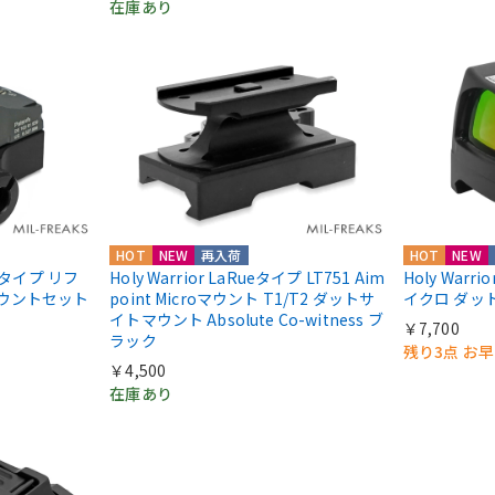
在庫あり
HOT
NEW
再入荷
HOT
NEW
IIIタイプ リフ
Holy Warrior LaRueタイプ LT751 Aim
Holy Warri
マウントセット
point Microマウント T1/T2 ダットサ
イクロ ダッ
イトマウント Absolute Co-witness ブ
￥7,700
ラック
残り3点 お
￥4,500
在庫あり