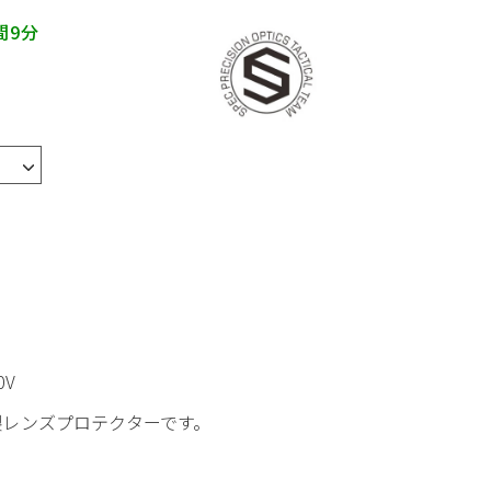
間9分
0V
n製レンズプロテクターです。