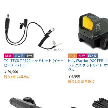
NEW
再入荷
実物
HOT
NEW
再入荷
TCI TECS TP120 ヘッドセット (イヤー
Holy Warrior DOCTER 
ピース + PTT)
レックス ダットサイト 
グレー
￥29,900
￥4,800
残り1点 お早めに
残り1点 お早めに