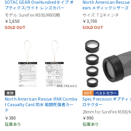
SOTAC GEAR OneHundredタイプ オ
North American Rescu
プティクス/ライト レンズカバー
ears メディックシザーズ
モデル: SureFire M300/M600用
サイズ: 7 1/4 インチ
￥1,650
￥3,700
SOLD OUT
SOLD OUT
実物
HOT
ベストセラー
North American Rescue IFAK Comba
Spec Precision オプ
t Casualty Card 防水 戦闘死傷者カー
ロテクター
ド
26mm for SureFire M300/
￥380
￥990
在庫あり
在庫あり