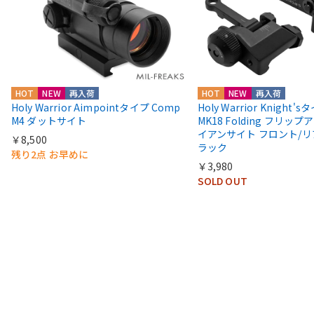
HOT
NEW
再入荷
HOT
NEW
再入荷
Holy Warrior Aimpointタイプ Comp
Holy Warrior Knight's
M4 ダットサイト
MK18 Folding フリップア
イアンサイト フロント/リ
￥8,500
ラック
残り2点 お早めに
￥3,980
SOLD OUT