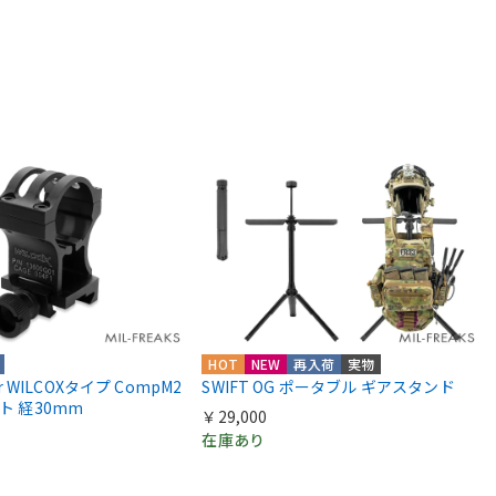
HOT
NEW
再入荷
実物
ior WILCOXタイプ CompM2
SWIFT OG ポータブル ギアスタンド
ント 経30mm
￥29,000
在庫あり