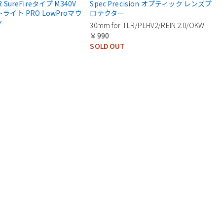
R SureFireタイプ M340V
Spec Precision オプティック レンズプ
トライト PRO LowProマウ
ロテクター
ク
30mm for TLR/PLHV2/REIN 2.0/OKW
￥990
SOLD OUT