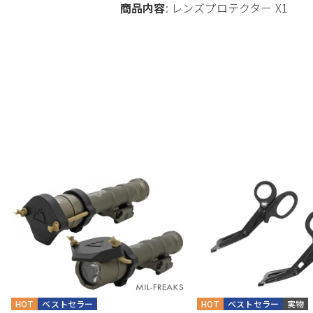
商品内容
: レンズプロテクター X1
HOT
ベストセラー
HOT
ベストセラー
実物