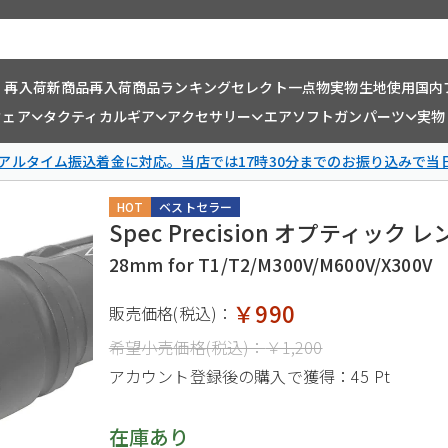
・再入荷
新商品
再入荷商品
ランキング
セレクト一点物
実物生地使用
国内
ウェア
タクティカルギア
アクセサリー
エアソフトガンパーツ
実物
リアルタイム振込着金に対応。当店では17時30分までのお振り込みで当
HOT
ベストセラー
Spec Precision オプティッ
28mm for T1/T2/M300V/M600V/X300V
￥990
販売価格(税込)：
希望小売価格(税込)：
￥1,200
アカウント登録後の購入で獲得：
45 Pt
在庫あり