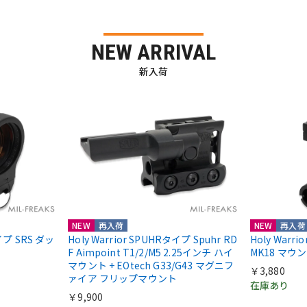
NEW ARRIVAL
新入荷
NEW
再入荷
NEW
再入荷
nタイプ SRS ダッ
Holy Warrior SPUHRタイプ Spuhr RD
Holy Warr
F Aimpoint T1/2/M5 2.25インチ ハイ
MK18 マウ
マウント + EOtech G33/G43 マグニフ
￥3,880
ァイア フリップマウント
在庫あり
￥9,900