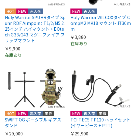
HOT
NEW
再入荷
NEW
再入荷
Holy Warrior SPUHRタイプ Sp
Holy Warrior WILCOXタイプ C
uhr RDF Aimpoint T1/2/M5 2.
ompM2 MK18 マウント 経30m
25インチ ハイマウント + EOte
m
ch G33/G43 マグニファイア フ
￥3,880
リップマウント
在庫あり
￥9,900
在庫あり
HOT
NEW
再入荷
実物
NEW
再入荷
実物
SWIFT OG ポータブル ギアス
TCI TECS TP120 ヘッドセット
タンド
(イヤーピース + PTT)
￥29,000
￥29,900