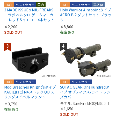
HOT
ベストセラー
国内
HOT
ベストセラー
再入荷
3 MADE ISSUE x MIL-FREAKS
Holy Warrior Aimpointタイプ
コラボ ベルクロ ゲームマーカ
ACRO P-2 ダットサイト ブラッ
ー レッド&イエロー 4本セット
ク
￥2,200
￥8,800
SOLD OUT
在庫あり
HOT
ベストセラー
HOT
ベストセラー
Mod Breaches Knight'sタイプ
SOTAC GEAR OneHundredタ
KAC 旧ロゴ M4ストック QD ス
イプ オプティクス/ライト レン
リングスイベル マウント
ズカバー
モデル: SureFire M300/M600用
￥3,750
￥1,650
在庫あり
SOLD OUT