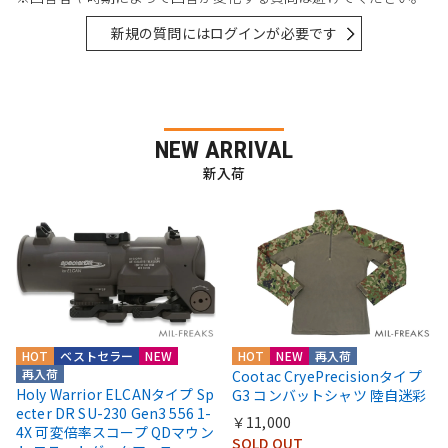
新規の質問にはログインが必要です
NEW ARRIVAL
新入荷
HOT
ベストセラー
NEW
HOT
NEW
再入荷
再入荷
Cootac CryePrecisionタイプ
Holy Warrior ELCANタイプ Sp
G3 コンバットシャツ 陸自迷彩
ecter DR SU-230 Gen3 556 1-
￥11,000
4X 可変倍率スコープ QDマウン
SOLD OUT