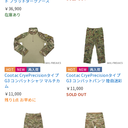
ト フラットダークアース
￥36,900
在庫あり
HOT
NEW
再入荷
HOT
NEW
再入荷
Cootac CryePrecisionタイプ
Cootac CryePrecisionタイプ
G3 コンバットシャツ マルチカ
G3 コンバットパンツ 陸自迷彩
ム
￥11,000
￥11,000
SOLD OUT
残り1点 お早めに