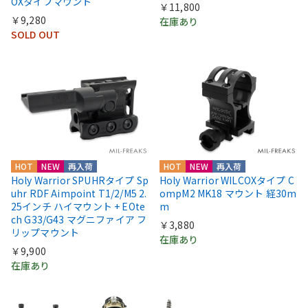
OXタイプマウント
￥11,800
￥9,280
在庫あり
SOLD OUT
HOT
NEW
再入荷
HOT
NEW
再入荷
Holy Warrior SPUHRタイプ Sp
Holy Warrior WILCOXタイプ C
uhr RDF Aimpoint T1/2/M5 2.
ompM2 MK18 マウント 経30m
25インチ ハイマウント + EOte
m
ch G33/G43 マグニファイア フ
￥3,880
リップマウント
在庫あり
￥9,900
在庫あり