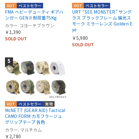
HOT
ベストセラー
HOT
ベストセラー
FMA ヘビーデューティ ギアハ
URT “SEE MONSTER” サング
ンガー GEN II 耐荷重75Kg
ラス ブラックフレーム 偏光ス
モーク ミラーレンズ Golden E
カラー:コヨーテブラウン
ye
￥1,390
￥5,980
SOLD OUT
SOLD OUT
HOT
ベストセラー
実物
McNETT (GEAR AID) Tactical
CAMO FORM カモフラージュ
グリップテープ 各色
カラー: マルチカム
￥2,780