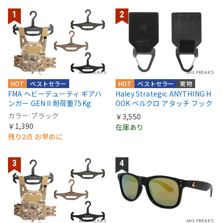
HOT
ベストセラー
HOT
ベストセラー
実物
FMA ヘビーデューティ ギアハ
Haley Strategic ANYTHING H
ンガー GEN II 耐荷重75Kg
OOK ベルクロ アタッチ フック
カラー:ブラック
￥3,550
￥1,390
在庫あり
残り2点 お早めに