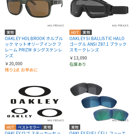
実物
HOT
実物
OAKLEY HOLBROOK ホルブル
OAKLEY SI BALLISTIC HALO
ック マットオリーブインク フ
ゴーグル ANSI Z87.1 ブラック
レーム PRIZM タングステンレ
スモークレンズ
ンズ
￥13,090
￥20,000
在庫あり
残り2点 お早めに
HOT
ベストセラー
実物
実物
OAKLEY ロゴ ステッカーセッ
OAKLEY FUEL CELL フューエ