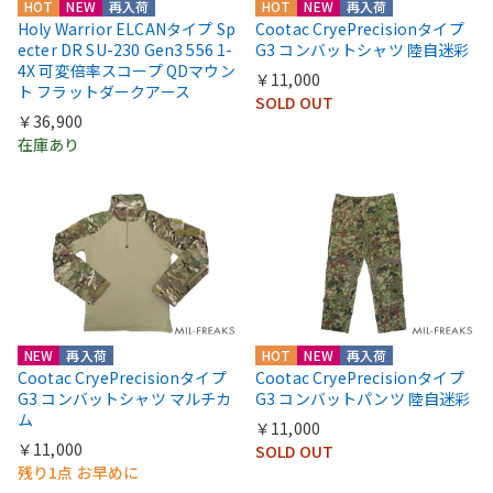
HOT
NEW
再入荷
HOT
NEW
再入荷
Holy Warrior ELCANタイプ Sp
Cootac CryePrecisionタイプ
ecter DR SU-230 Gen3 556 1-
G3 コンバットシャツ 陸自迷彩
4X 可変倍率スコープ QDマウン
￥11,000
ト フラットダークアース
SOLD OUT
￥36,900
在庫あり
NEW
再入荷
HOT
NEW
再入荷
Cootac CryePrecisionタイプ
Cootac CryePrecisionタイプ
G3 コンバットシャツ マルチカ
G3 コンバットパンツ 陸自迷彩
ム
￥11,000
￥11,000
SOLD OUT
残り1点 お早めに