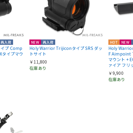
再入荷
NEW
再入荷
HOT
NEW
ntタイプ Comp
Holy Warrior Trijiconタイプ SRS ダッ
Holy Warri
COXタイプマウ
トサイト
F Aimpoint
マウント + E
￥11,800
ァイア フリ
在庫あり
￥9,900
在庫あり