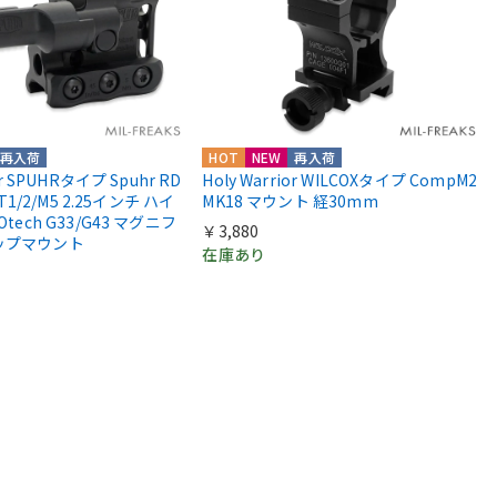
再入荷
HOT
NEW
再入荷
or SPUHRタイプ Spuhr RD
Holy Warrior WILCOXタイプ CompM2
 T1/2/M5 2.25インチ ハイ
MK18 マウント 経30mm
Otech G33/G43 マグニフ
￥3,880
ップマウント
在庫あり