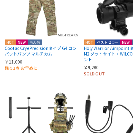
HOT
NEW
再入荷
HOT
ベストセラー
NEW
Cootac CryePrecisionタイプ G4 コン
Holy Warrior Aimpoi
バットパンツ マルチカム
M2 ダットサイト + WIL
ント
￥11,000
￥9,280
残り1点 お早めに
SOLD OUT