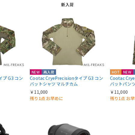
新入荷
NEW
再入荷
HOT
NEW
nタイプ G3 コン
Cootac CryePrecisionタイプ G3 コン
Cootac Cr
バットシャツ マルチカム
バットパンツ
￥11,000
￥11,000
残り1点 お早めに
残り1点 お