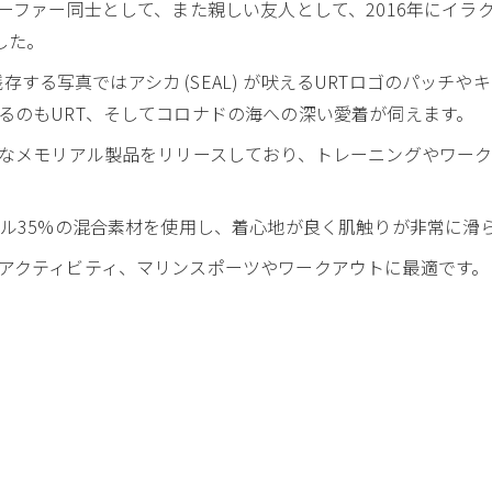
ファー同士として、また親しい友人として、2016年にイラクで戦死
ました。
の残存する写真ではアシカ (SEAL) が吠えるURTロゴのパッチ
るのもURT、そしてコロナドの海への深い愛着が伺えます。
々なメモリアル製品をリリースしており、トレーニングやワーク
テル35%の混合素材を使用し、着心地が良く肌触りが非常に滑
アクティビティ、マリンスポーツやワークアウトに最適です。