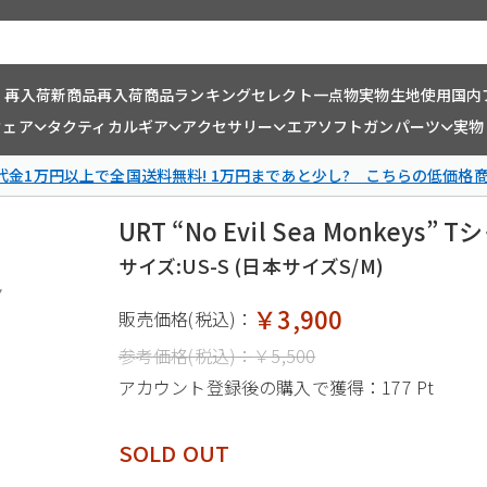
・再入荷
新商品
再入荷商品
ランキング
セレクト一点物
実物生地使用
国内
ウェア
タクティカルギア
アクセサリー
エアソフトガンパーツ
実物
金1万円以上で全国送料無料! 1万円まであと少し? こちらの低価格
URT “No Evil Sea Monkey
サイズ:US-S (日本サイズS/M)
￥3,900
販売価格(税込)：
参考価格(税込)：
￥5,500
アカウント登録後の購入で獲得：
177 Pt
SOLD OUT