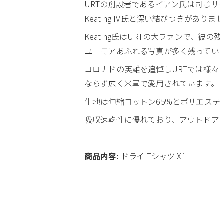
URTの創設者であるイアン氏は同じサー
Keating IV氏と深い結びつきがあり
Keating氏はURTの大ファンで、彼
ユーモアあふれる写真が多く残ってい
コロナドの英雄を追悼しURTでは様
ならず広く米軍で愛用されています。
生地は伸縮コットン65%とポリエス
吸収速乾性に優れており、アウトドア
商品内容:
ドライ Tシャツ X1