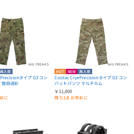
再入荷
HOT
NEW
再入荷
yePrecisionタイプ G3 コン
Cootac CryePrecisionタイプ G3 コン
 陸自迷彩
バットパンツ マルチカム
￥11,000
早めに
残り2点 お早めに