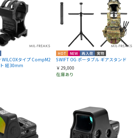
HOT
NEW
再入荷
実物
ior WILCOXタイプ CompM2
SWIFT OG ポータブル ギアスタンド
ント 経30mm
￥29,000
在庫あり