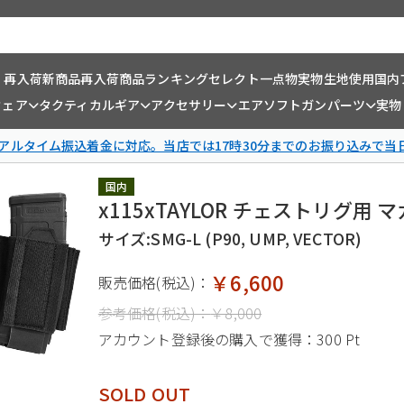
・再入荷
新商品
再入荷商品
ランキング
セレクト一点物
実物生地使用
国内
ウェア
タクティカルギア
アクセサリー
エアソフトガンパーツ
実物
リアルタイム振込着金に対応。当店では17時30分までのお振り込みで当
国内
x115xTAYLOR チェストリグ用
サイズ:SMG-L (P90, UMP, VECTOR)
￥6,600
販売価格(税込)：
参考価格(税込)：
￥8,000
アカウント登録後の購入で獲得：
300 Pt
SOLD OUT