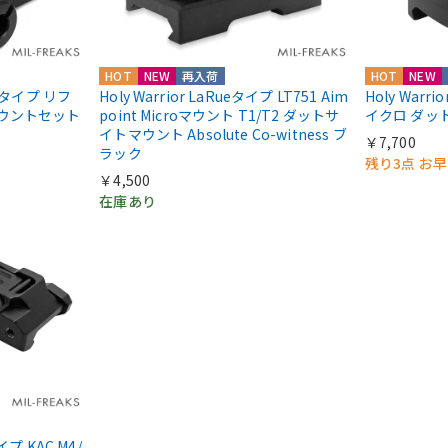
HOT
NEW
再入荷
HOT
NEW
IIIタイプ リフ
Holy Warrior LaRueタイプ LT751 Aim
Holy Warri
マウントセット
point Microマウント T1/T2 ダットサ
イクロ ダッ
イトマウント Absolute Co-witness ブ
￥7,700
ラック
残り3点 お
￥4,500
在庫あり
タイプ KAC M4/