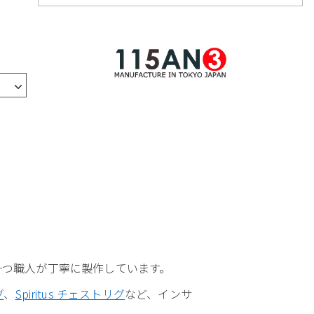
つ一つ職人が丁寧に製作しています。
グ
、
Spiritus チェストリグ
など、インサ