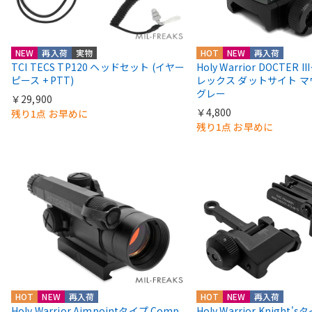
NEW
再入荷
実物
HOT
NEW
再入荷
TCI TECS TP120 ヘッドセット (イヤー
Holy Warrior DOCTER 
ピース + PTT)
レックス ダットサイト 
グレー
￥29,900
￥4,800
残り1点 お早めに
残り1点 お早めに
HOT
NEW
再入荷
HOT
NEW
再入荷
Holy Warrior Aimpointタイプ Comp
Holy Warrior Knight's