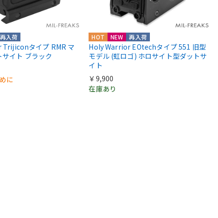
再入荷
HOT
NEW
再入荷
or Trijiconタイプ RMR マ
Holy Warrior EOtechタイプ 551 旧型
トサイト ブラック
モデル (虹ロゴ) ホロサイト型ダットサ
イト
￥9,900
早めに
在庫あり