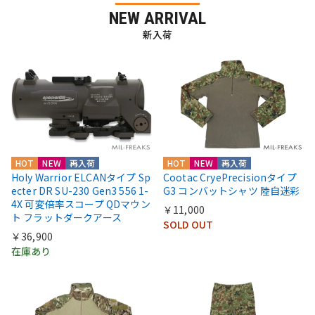
NEW ARRIVAL
新入荷
HOT
NEW
再入荷
HOT
NEW
再入荷
Holy Warrior ELCANタイプ Sp
Cootac CryePrecisionタイプ
ecter DR SU-230 Gen3 556 1-
G3 コンバットシャツ 陸自迷彩
4X 可変倍率スコープ QDマウン
￥11,000
ト フラットダークアース
SOLD OUT
￥36,900
在庫あり