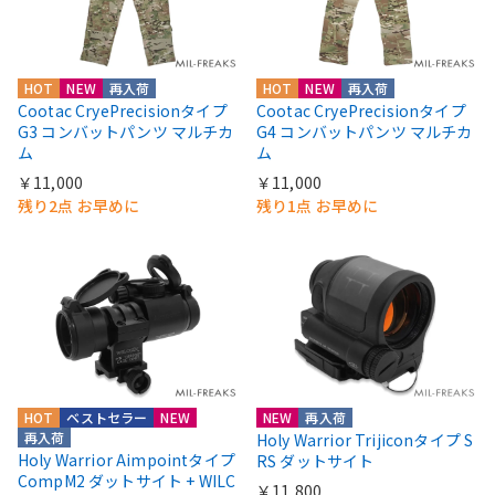
HOT
NEW
再入荷
HOT
NEW
再入荷
Cootac CryePrecisionタイプ
Cootac CryePrecisionタイプ
G3 コンバットパンツ マルチカ
G4 コンバットパンツ マルチカ
ム
ム
￥11,000
￥11,000
残り2点 お早めに
残り1点 お早めに
HOT
ベストセラー
NEW
NEW
再入荷
再入荷
Holy Warrior Trijiconタイプ S
Holy Warrior Aimpointタイプ
RS ダットサイト
CompM2 ダットサイト + WILC
￥11,800