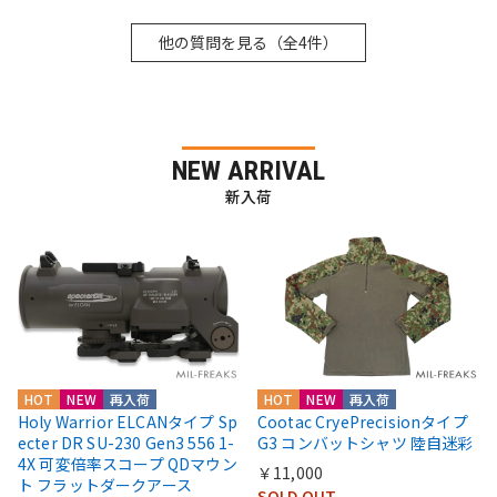
他の質問を見る（全4件）
NEW ARRIVAL
新入荷
HOT
NEW
再入荷
HOT
NEW
再入荷
Holy Warrior ELCANタイプ Sp
Cootac CryePrecisionタイプ
ecter DR SU-230 Gen3 556 1-
G3 コンバットシャツ 陸自迷彩
4X 可変倍率スコープ QDマウン
￥11,000
ト フラットダークアース
SOLD OUT