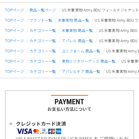
TOPページ
商品一覧ページ
US 米軍実物 Army BDU フィールドジャケット 
TOPページ
ブランド一覧
米軍実物 商品一覧
US 米軍実物 Army BDU
TOPページ
カテゴリー一覧
米軍実物 商品一覧
US 米軍実物 Army BD
TOPページ
カテゴリー一覧
アパレル 商品一覧
US 米軍実物 Army BD
TOPページ
カテゴリー一覧
ユニフォーム 商品一覧
US 米軍実物 Army
TOPページ
カテゴリー一覧
実物ミリタリーグッズ 商品一覧
US 米軍実
TOPページ
カテゴリー一覧
アパレルギア 商品一覧
US 米軍実物 Army
PAYMENT
お支払い方法について
クレジットカード決済
VISA/MASTER/DINERS/JCB/AMEX をご使用いただ