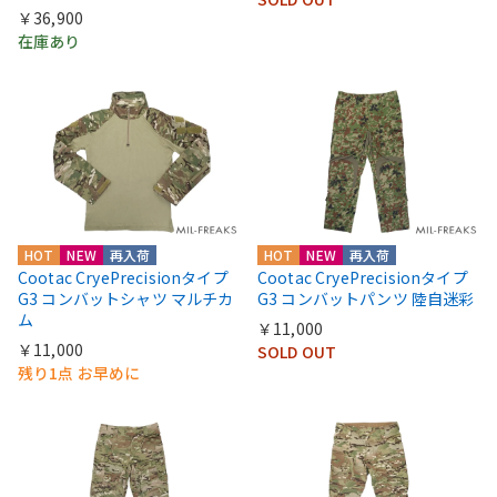
￥36,900
在庫あり
HOT
NEW
再入荷
HOT
NEW
再入荷
Cootac CryePrecisionタイプ
Cootac CryePrecisionタイプ
G3 コンバットシャツ マルチカ
G3 コンバットパンツ 陸自迷彩
ム
￥11,000
￥11,000
SOLD OUT
残り1点 お早めに