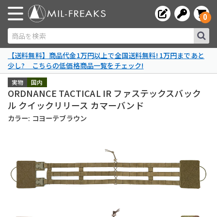
0
商品を検索
【送料無料】商品代金1万円以上で全国送料無料! 1万円まであと
少し? こちらの低価格商品一覧をチェック!
実物
国内
ORDNANCE TACTICAL IR ファステックスバック
ル クイックリリース カマーバンド
カラー: コヨーテブラウン