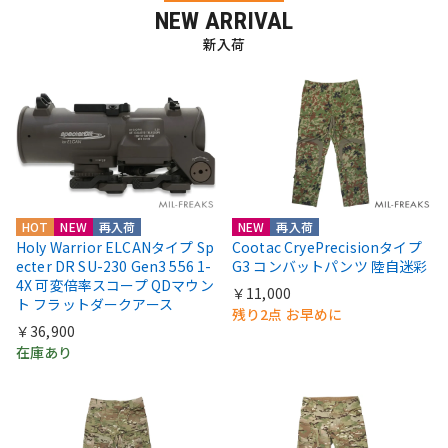
NEW ARRIVAL
新入荷
HOT
NEW
再入荷
NEW
再入荷
Holy Warrior ELCANタイプ Sp
Cootac CryePrecisionタイプ
ecter DR SU-230 Gen3 556 1-
G3 コンバットパンツ 陸自迷彩
4X 可変倍率スコープ QDマウン
￥11,000
ト フラットダークアース
残り2点 お早めに
￥36,900
在庫あり