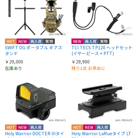
HOT
NEW
再入荷
実物
NEW
再入荷
実物
SWIFT OG ポータブル ギアス
TCI TECS TP120 ヘッドセット
タンド
(イヤーピース + PTT)
￥29,000
￥29,900
在庫あり
残り1点 お早めに
HOT
NEW
再入荷
HOT
NEW
再入荷
Holy Warrior DOCTER IIIタイ
Holy Warrior LaRueタイプ LT