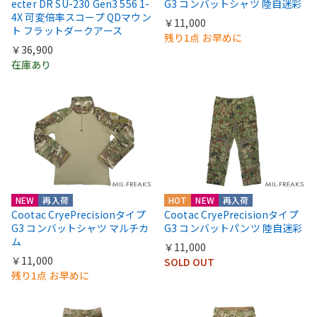
ecter DR SU-230 Gen3 556 1-
G3 コンバットシャツ 陸自迷彩
4X 可変倍率スコープ QDマウン
￥11,000
ト フラットダークアース
残り1点 お早めに
￥36,900
在庫あり
NEW
再入荷
HOT
NEW
再入荷
Cootac CryePrecisionタイプ
Cootac CryePrecisionタイプ
G3 コンバットシャツ マルチカ
G3 コンバットパンツ 陸自迷彩
ム
￥11,000
￥11,000
SOLD OUT
残り1点 お早めに