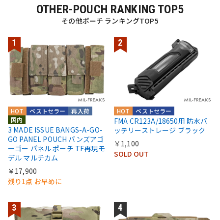
OTHER-POUCH RANKING TOP5
その他ポーチ ランキングTOP5
HOT
ベストセラー
再入荷
HOT
ベストセラー
国内
FMA CR123A/18650用 防水バ
3 MADE ISSUE BANGS-A-GO-
ッテリーストレージ ブラック
GO PANEL POUCH バンズアゴ
￥1,100
ーゴー パネル ポーチ TF再現モ
SOLD OUT
デル マルチカム
￥17,900
残り1点 お早めに