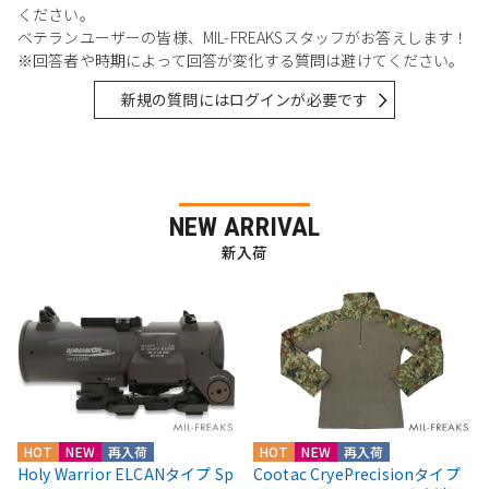
ください。
ベテランユーザーの皆様、MIL-FREAKSスタッフがお答えします！
※回答者や時期によって回答が変化する質問は避けてください。
新規の質問にはログインが必要です
NEW ARRIVAL
新入荷
HOT
NEW
再入荷
HOT
NEW
再入荷
Holy Warrior ELCANタイプ Sp
Cootac CryePrecisionタイプ