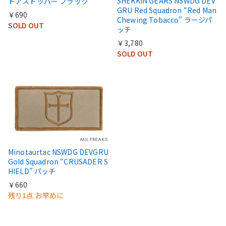
SHEKKIN GEARS NSWDG DEV
ドアストッパー ブラック
GRU Red Squadron “Red Man
￥690
Chewing Tobacco” ラージパ
SOLD OUT
ッチ
￥3,780
SOLD OUT
Minotaurtac NSWDG DEVGRU
Gold Squadron “CRUSADER S
HIELD” パッチ
￥660
残り1点 お早めに