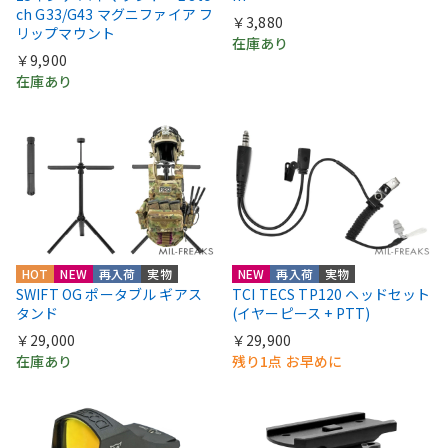
ch G33/G43 マグニファイア フ
￥3,880
リップマウント
在庫あり
￥9,900
在庫あり
HOT
NEW
再入荷
実物
NEW
再入荷
実物
SWIFT OG ポータブル ギアス
TCI TECS TP120 ヘッドセット
タンド
(イヤーピース + PTT)
￥29,000
￥29,900
在庫あり
残り1点 お早めに