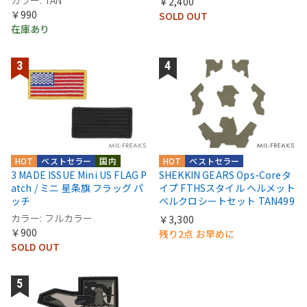
カラー: TAN
￥2,400
￥990
SOLD OUT
在庫あり
HOT
ベストセラー
国内
HOT
ベストセラー
3 MADE ISSUE Mini US FLAG P
SHEKKIN GEARS Ops-Coreタ
atch / ミニ 星条旗 フラッグ パ
イプ FTHSスタイル ヘルメット
ッチ
ベルクロシートセット TAN499
カラー: フルカラー
￥3,300
￥900
残り2点 お早めに
SOLD OUT