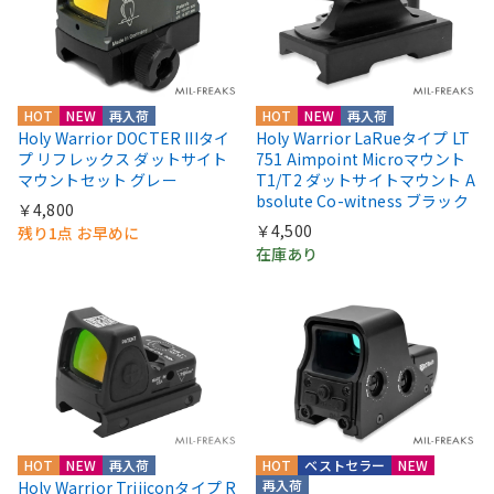
HOT
NEW
再入荷
HOT
NEW
再入荷
Holy Warrior DOCTER IIIタイ
Holy Warrior LaRueタイプ LT
プ リフレックス ダットサイト
751 Aimpoint Microマウント
マウントセット グレー
T1/T2 ダットサイトマウント A
bsolute Co-witness ブラック
￥4,800
￥4,500
残り1点 お早めに
在庫あり
HOT
NEW
再入荷
HOT
ベストセラー
NEW
再入荷
Holy Warrior Trijiconタイプ R