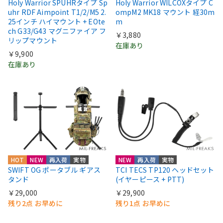
Holy Warrior SPUHRタイプ Sp
Holy Warrior WILCOXタイプ C
uhr RDF Aimpoint T1/2/M5 2.
ompM2 MK18 マウント 経30m
25インチ ハイマウント + EOte
m
ch G33/G43 マグニファイア フ
￥3,880
リップマウント
在庫あり
￥9,900
在庫あり
HOT
NEW
再入荷
実物
NEW
再入荷
実物
SWIFT OG ポータブル ギアス
TCI TECS TP120 ヘッドセット
タンド
(イヤーピース + PTT)
￥29,000
￥29,900
残り2点 お早めに
残り1点 お早めに