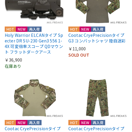
HOT
NEW
再入荷
HOT
NEW
再入荷
Holy Warrior ELCANタイプ Sp
Cootac CryePrecisionタイプ
ecter DR SU-230 Gen3 556 1-
G3 コンバットシャツ 陸自迷彩
4X 可変倍率スコープ QDマウン
￥11,000
ト フラットダークアース
SOLD OUT
￥36,900
在庫あり
HOT
NEW
再入荷
HOT
NEW
再入荷
Cootac CryePrecisionタイプ
Cootac CryePrecisionタイプ