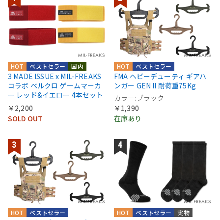
HOT
ベストセラー
国内
HOT
ベストセラー
3 MADE ISSUE x MIL-FREAKS
FMA ヘビーデューティ ギアハ
コラボ ベルクロ ゲームマーカ
ンガー GEN II 耐荷重75Kg
ー レッド&イエロー 4本セット
カラー:ブラック
￥2,200
￥1,390
SOLD OUT
在庫あり
HOT
ベストセラー
HOT
ベストセラー
実物