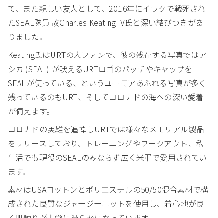
て、また親しい友人として、2016年にイラクで戦死され
たSEAL隊員 故Charles Keating IV氏と深い結びつきがあ
りました。
Keating氏はURTの大ファンで、彼の残存する写真ではア
シカ (SEAL) が吠えるURTロゴのパッチやキャップを
SEALが使っている、というユーモアあふれる写真が多く
残っているのもURT、そしてコロナドの海への深い愛着
が伺えます。
コロナドの英雄を追悼しURTでは様々なメモリアル製品
をリリースしており、トレーニングやワークアウト、私
生活でも現役のSEALのみならず広く米軍で愛用されてい
ます。
素材はUSAコットンとポリエステルの50/50混合素材で構
成された良質なジャージーニットを使用し、着心地が良
く肌触りが非常に滑らかになっています。