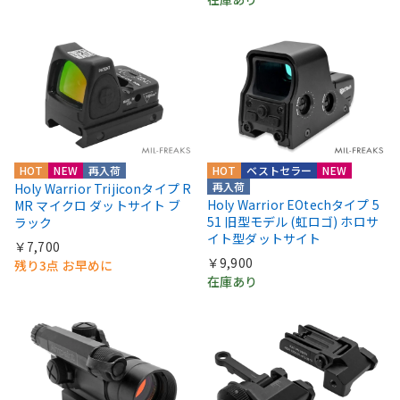
HOT
NEW
再入荷
HOT
ベストセラー
NEW
再入荷
Holy Warrior Trijiconタイプ R
Holy Warrior EOtechタイプ 5
MR マイクロ ダットサイト ブ
51 旧型モデル (虹ロゴ) ホロサ
ラック
イト型ダットサイト
￥7,700
￥9,900
残り3点 お早めに
在庫あり