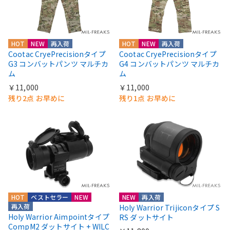
HOT
NEW
再入荷
HOT
NEW
再入荷
Cootac CryePrecisionタイプ
Cootac CryePrecisionタイプ
G3 コンバットパンツ マルチカ
G4 コンバットパンツ マルチカ
ム
ム
￥11,000
￥11,000
残り2点 お早めに
残り1点 お早めに
HOT
ベストセラー
NEW
NEW
再入荷
再入荷
Holy Warrior Trijiconタイプ S
Holy Warrior Aimpointタイプ
RS ダットサイト
CompM2 ダットサイト + WILC