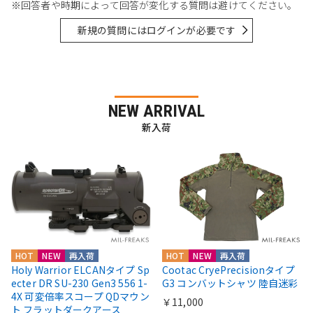
※回答者や時期によって回答が変化する質問は避けてください。
新規の質問にはログインが必要です
NEW ARRIVAL
新入荷
HOT
NEW
再入荷
HOT
NEW
再入荷
Holy Warrior ELCANタイプ Sp
Cootac CryePrecisionタイプ
ecter DR SU-230 Gen3 556 1-
G3 コンバットシャツ 陸自迷彩
4X 可変倍率スコープ QDマウン
￥11,000
ト フラットダークアース