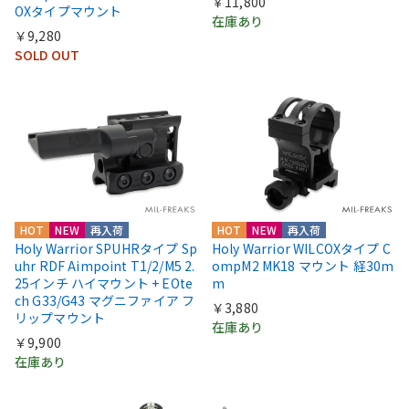
￥11,800
OXタイプマウント
在庫あり
￥9,280
SOLD OUT
HOT
NEW
再入荷
HOT
NEW
再入荷
Holy Warrior SPUHRタイプ Sp
Holy Warrior WILCOXタイプ C
uhr RDF Aimpoint T1/2/M5 2.
ompM2 MK18 マウント 経30m
25インチ ハイマウント + EOte
m
ch G33/G43 マグニファイア フ
￥3,880
リップマウント
在庫あり
￥9,900
在庫あり