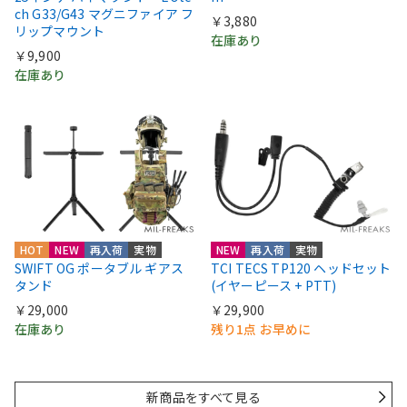
ch G33/G43 マグニファイア フ
￥3,880
リップマウント
在庫あり
￥9,900
在庫あり
HOT
NEW
再入荷
実物
NEW
再入荷
実物
SWIFT OG ポータブル ギアス
TCI TECS TP120 ヘッドセット
タンド
(イヤーピース + PTT)
￥29,000
￥29,900
在庫あり
残り1点 お早めに
新商品をすべて見る