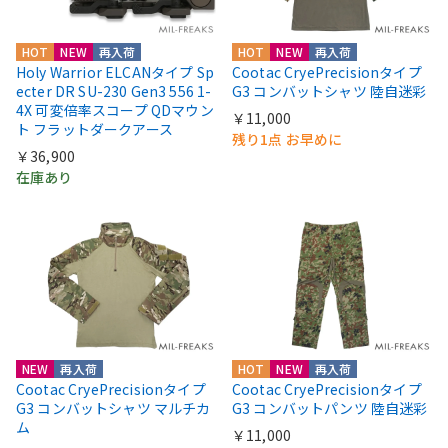
HOT
NEW
再入荷
HOT
NEW
再入荷
Holy Warrior ELCANタイプ Sp
Cootac CryePrecisionタイプ
ecter DR SU-230 Gen3 556 1-
G3 コンバットシャツ 陸自迷彩
4X 可変倍率スコープ QDマウン
￥11,000
ト フラットダークアース
残り1点 お早めに
￥36,900
在庫あり
NEW
再入荷
HOT
NEW
再入荷
Cootac CryePrecisionタイプ
Cootac CryePrecisionタイプ
G3 コンバットシャツ マルチカ
G3 コンバットパンツ 陸自迷彩
ム
￥11,000