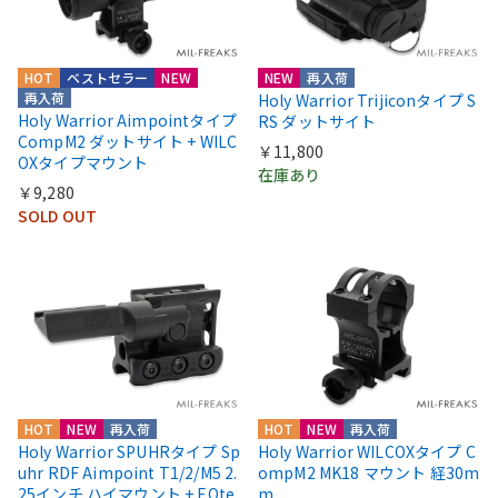
HOT
ベストセラー
NEW
NEW
再入荷
再入荷
Holy Warrior Trijiconタイプ S
Holy Warrior Aimpointタイプ
RS ダットサイト
CompM2 ダットサイト + WILC
￥11,800
OXタイプマウント
在庫あり
￥9,280
SOLD OUT
HOT
NEW
再入荷
HOT
NEW
再入荷
Holy Warrior SPUHRタイプ Sp
Holy Warrior WILCOXタイプ C
uhr RDF Aimpoint T1/2/M5 2.
ompM2 MK18 マウント 経30m
25インチ ハイマウント + EOte
m