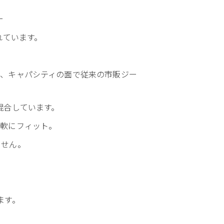
ー
れています。
度、キャパシティの面で従来の市販ジー
混合しています。
柔軟にフィット。
ません。
ます。