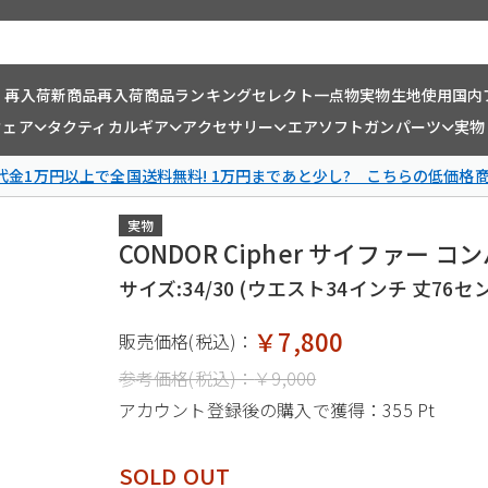
・再入荷
新商品
再入荷商品
ランキング
セレクト一点物
実物生地使用
国内
ウェア
タクティカルギア
アクセサリー
エアソフトガンパーツ
実物
金1万円以上で全国送料無料! 1万円まであと少し? こちらの低価格
実物
CONDOR Cipher サイファー
サイズ:34/30 (ウエスト34インチ 丈76セ
￥7,800
販売価格(税込)：
参考価格(税込)：
￥9,000
アカウント登録後の購入で獲得：
355 Pt
SOLD OUT