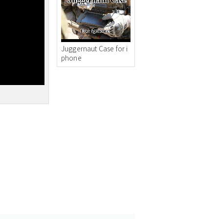
Juggernaut Case for i
phone