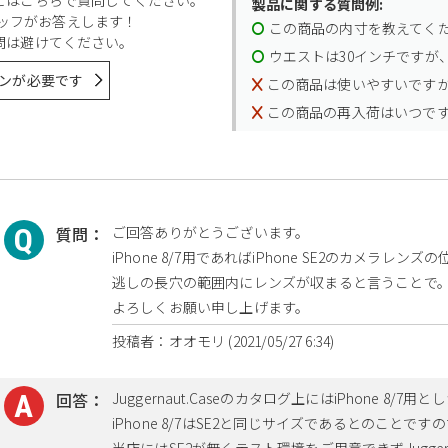
製品に関する質問例:
スタッフがお答えします！
この商品の内寸を教えてく
問は避けてください。
ウエストは30インチですが、
ンが必要です
この商品は使いやすいです
この商品の再入荷はいつで
質問：
ご回答ありがとうございます。
iPhone 8/7用であればiPhone SE2のカメラレ
逃しの長穴の範囲内にレンズが収まると言うことで
よろしくお願い申し上げます。
投稿者：オオモリ (2021/05/27 6:34)
回答：
Juggernaut.Caseのカタログ上にはiPhone 
iPhone 8/7はSE2と同じサイズであるとのこと
当店にはSE2が無くテスト環境をご用意できずJuggern