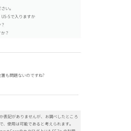
ださい。
US-Sで入りますか
か？
すか？
ンズの位置も問題ないのですね?
。
8/7用としか表記がありませんが、お調べしたところ
ですので、使用は可能であると考えられます。
aut.Caseのカタログ上にもSE2への利用