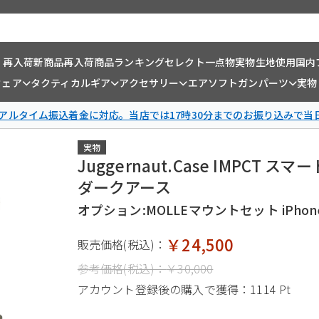
・再入荷
新商品
再入荷商品
ランキング
セレクト一点物
実物生地使用
国内
ウェア
タクティカルギア
アクセサリー
エアソフトガンパーツ
実物
リアルタイム振込着金に対応。当店では17時30分までのお振り込みで当
実物
Juggernaut.Case IMPCT ス
ダークアース
オプション:MOLLEマウントセット iPhone
￥24,500
販売価格(税込)：
参考価格(税込)：
￥30,000
アカウント登録後の購入で獲得：
1114 Pt