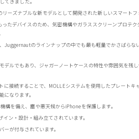
してきました。
t.Caseのリーズナブルな新モデルとして開発された新しいスマート
塵性能をもったデバイスのため、気密機構やガラススクリーンプロテ
。
が、Juggernautのラインナップの中でも最も軽量でかさば
モデルでもあり、ジャガーノートケースの特性や雰囲気を残し
マウントに接続することで、MOLLEシステムを使用したプレート
能になります。
保護機構を備え、塵や悪天候からiPhoneを保護します。
ザイン・設計・組み立てされています。
バーが付与されています。