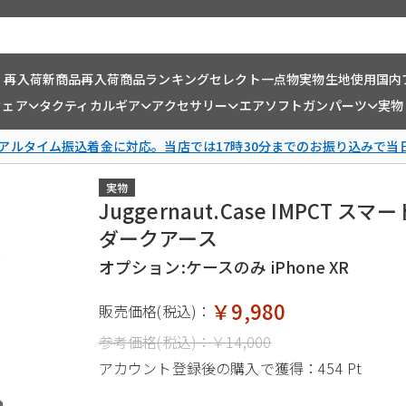
・再入荷
新商品
再入荷商品
ランキング
セレクト一点物
実物生地使用
国内
ウェア
タクティカルギア
アクセサリー
エアソフトガンパーツ
実物
リアルタイム振込着金に対応。当店では17時30分までのお振り込みで当
実物
Juggernaut.Case IMPCT ス
ダークアース
オプション:ケースのみ iPhone XR
￥9,980
販売価格(税込)：
参考価格(税込)：
￥14,000
アカウント登録後の購入で獲得：
454 Pt