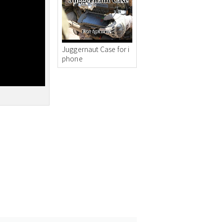
Juggernaut Case for i
phone