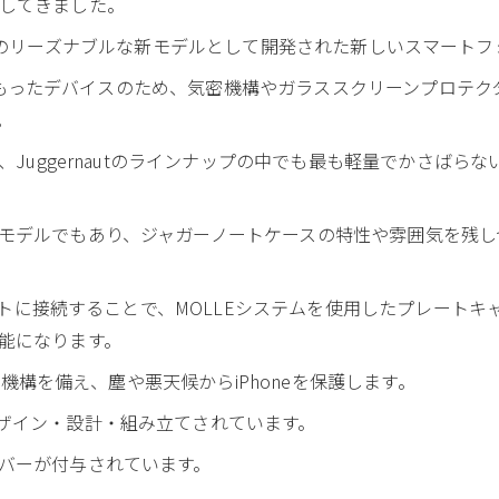
してきました。
t.Caseのリーズナブルな新モデルとして開発された新しいスマート
塵性能をもったデバイスのため、気密機構やガラススクリーンプロテ
。
が、Juggernautのラインナップの中でも最も軽量でかさば
モデルでもあり、ジャガーノートケースの特性や雰囲気を残し
マウントに接続することで、MOLLEシステムを使用したプレート
能になります。
保護機構を備え、塵や悪天候からiPhoneを保護します。
ザイン・設計・組み立てされています。
バーが付与されています。