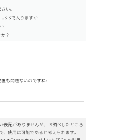
ださい。
US-Sで入りますか
か？
すか？
ンズの位置も問題ないのですね?
。
8/7用としか表記がありませんが、お調べしたところ
ですので、使用は可能であると考えられます。
aut.Caseのカタログ上にもSE2への利用