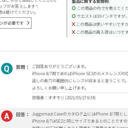
製品に関する質問例:
スタッフがお答えします！
この商品の内寸を教えてく
問は避けてください。
ウエストは30インチですが、
ンが必要です
この商品は使いやすいです
この商品の再入荷はいつで
質問：
ご回答ありがとうございます。
iPhone 8/7用であればiPhone SE2のカメラレ
逃しの長穴の範囲内にレンズが収まると言うことで
よろしくお願い申し上げます。
投稿者：オオモリ (2021/05/27 6:34)
回答：
Juggernaut.Caseのカタログ上にはiPhone 
iPhone 8/7はSE2と同じサイズであるとのこと
当店にはSE2が無くテスト環境をご用意できずJuggern