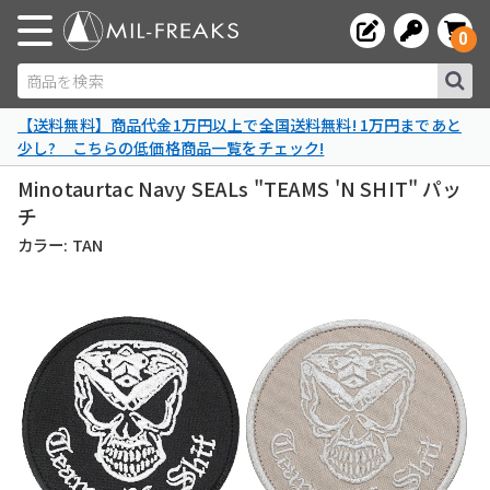
0
商品を検索
【送料無料】商品代金1万円以上で全国送料無料! 1万円まであと
少し? こちらの低価格商品一覧をチェック!
Minotaurtac Navy SEALs "TEAMS 'N SHIT" パッ
チ
カラー: TAN