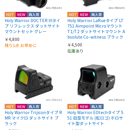
HOT
NEW
再入荷
HOT
NEW
再入荷
Holy Warrior DOCTER IIIタイ
Holy Warrior LaRueタイプ LT
プ リフレックス ダットサイト
751 Aimpoint Microマウント
マウントセット グレー
T1/T2 ダットサイトマウント A
bsolute Co-witness ブラック
￥4,800
￥4,500
残り1点 お早めに
在庫あり
HOT
NEW
再入荷
HOT
NEW
再入荷
Holy Warrior Trijiconタイプ R
Holy Warrior EOtechタイプ 5
MR マイクロ ダットサイト ブ
51 旧型モデル (虹ロゴ) ホロサ
ラック
イト型ダットサイト