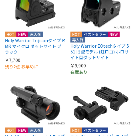
HOT
NEW
再入荷
HOT
ベストセラー
NEW
再入荷
Holy Warrior Trijiconタイプ R
Holy Warrior EOtechタイプ 5
MR マイクロ ダットサイト ブ
51 旧型モデル (虹ロゴ) ホロサ
ラック
イト型ダットサイト
￥7,700
￥9,900
残り2点 お早めに
在庫あり
HOT
NEW
再入荷
HOT
ベストセラー