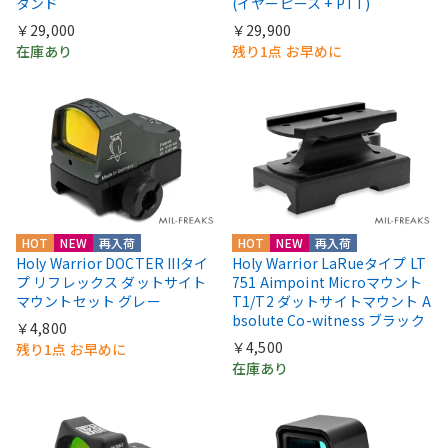
タンド
(イヤーピース + PTT)
￥29,000
￥29,900
在庫あり
残り1点 お早めに
HOT
NEW
再入荷
HOT
NEW
再入荷
Holy Warrior DOCTER IIIタイ
Holy Warrior LaRueタイプ LT
プ リフレックス ダットサイト
751 Aimpoint Microマウント
マウントセット グレー
T1/T2 ダットサイトマウント A
bsolute Co-witness ブラック
￥4,800
￥4,500
残り1点 お早めに
在庫あり