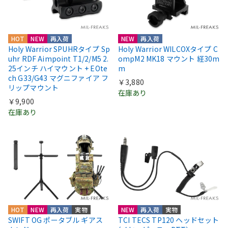
HOT
NEW
再入荷
NEW
再入荷
Holy Warrior SPUHRタイプ Sp
Holy Warrior WILCOXタイプ C
uhr RDF Aimpoint T1/2/M5 2.
ompM2 MK18 マウント 経30m
25インチ ハイマウント + EOte
m
ch G33/G43 マグニファイア フ
￥3,880
リップマウント
在庫あり
￥9,900
在庫あり
HOT
NEW
再入荷
実物
NEW
再入荷
実物
SWIFT OG ポータブル ギアス
TCI TECS TP120 ヘッドセット