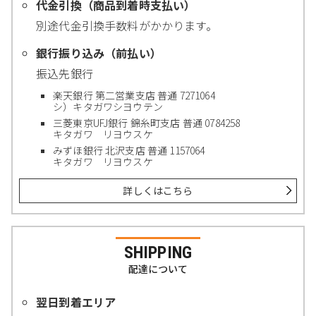
代金引換（商品到着時支払い）
別途代金引換手数料がかかります。
銀行振り込み（前払い）
振込先銀行
楽天銀行 第二営業支店 普通 7271064
シ）キタガワシヨウテン
三菱東京UFJ銀行 錦糸町支店 普通 0784258
キタガワ リヨウスケ
みずほ銀行 北沢支店 普通 1157064
キタガワ リヨウスケ
詳しくはこちら
SHIPPING
配達について
翌日到着エリア