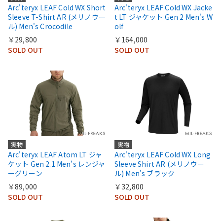
Arc'teryx LEAF Cold WX Short
Arc'teryx LEAF Cold WX Jacke
Sleeve T-Shirt AR (メリノウー
t LT ジャケット Gen 2 Men's W
ル) Men's Crocodile
olf
￥29,800
￥164,000
SOLD OUT
SOLD OUT
実物
実物
Arc'teryx LEAF Atom LT ジャ
Arc'teryx LEAF Cold WX Long
ケット Gen 2.1 Men's レンジャ
Sleeve Shirt AR (メリノウー
ーグリーン
ル) Men's ブラック
￥89,000
￥32,800
SOLD OUT
SOLD OUT