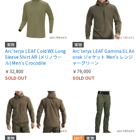
実物
実物
Arc'teryx LEAF Cold WX Long
Arc'teryx LEAF Gamma SL An
Sleeve Shirt AR (メリノウー
orak ジャケット Men's レンジ
ル) Men's Crocodile
ャーグリーン
￥32,800
￥79,000
SOLD OUT
SOLD OUT
実物
HOT
実物