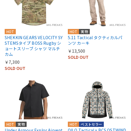
HOT
HOT
実物
SHEKKIN GEARS VELOCITY SY
5.11 Tactical タクティカルパ
STEMSタイプ BOSS Rugby シ
ンツ カーキ
ョートスリーブ シャツ マルチ
￥13,500
カム
SOLD OUT
￥7,300
SOLD OUT
HOT
実物
HOT
ベストセラー
Under Armour Explor Airvent
QILO Tactical x BCS OSTWIND