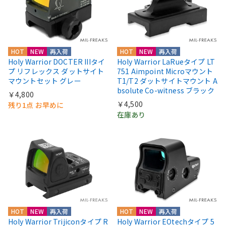
HOT
NEW
再入荷
HOT
NEW
再入荷
Holy Warrior DOCTER IIIタイ
Holy Warrior LaRueタイプ LT
プ リフレックス ダットサイト
751 Aimpoint Microマウント
マウントセット グレー
T1/T2 ダットサイトマウント A
bsolute Co-witness ブラック
￥4,800
￥4,500
残り1点 お早めに
在庫あり
HOT
NEW
再入荷
HOT
NEW
再入荷
Holy Warrior Trijiconタイプ R
Holy Warrior EOtechタイプ 5