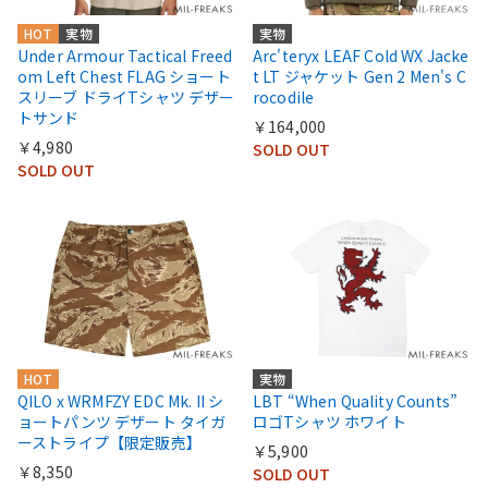
HOT
実物
実物
Under Armour Tactical Freed
Arc'teryx LEAF Cold WX Jacke
om Left Chest FLAG ショート
t LT ジャケット Gen 2 Men's C
スリーブ ドライTシャツ デザー
rocodile
トサンド
￥164,000
￥4,980
SOLD OUT
SOLD OUT
HOT
実物
QILO x WRMFZY EDC Mk. II シ
LBT “When Quality Counts”
ョートパンツ デザート タイガ
ロゴTシャツ ホワイト
ーストライプ【限定販売】
￥5,900
￥8,350
SOLD OUT