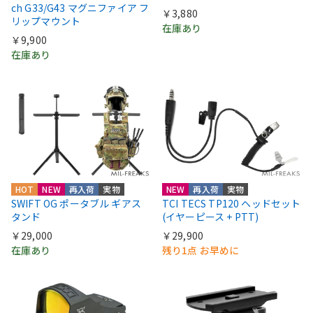
ch G33/G43 マグニファイア フ
￥3,880
リップマウント
在庫あり
￥9,900
在庫あり
HOT
NEW
再入荷
実物
NEW
再入荷
実物
SWIFT OG ポータブル ギアス
TCI TECS TP120 ヘッドセット
タンド
(イヤーピース + PTT)
￥29,000
￥29,900
在庫あり
残り1点 お早めに