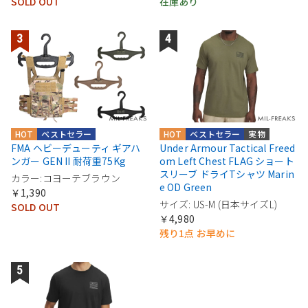
SOLD OUT
在庫あり
HOT
ベストセラー
HOT
ベストセラー
実物
FMA ヘビーデューティ ギアハ
Under Armour Tactical Freed
ンガー GEN II 耐荷重75Kg
om Left Chest FLAG ショート
スリーブ ドライTシャツ Marin
カラー:コヨーテブラウン
e OD Green
￥1,390
サイズ: US-M (日本サイズL)
SOLD OUT
￥4,980
残り1点 お早めに