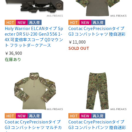
HOT
NEW
再入荷
HOT
NEW
再入荷
Holy Warrior ELCANタイプ Sp
Cootac CryePrecisionタイプ
ecter DR SU-230 Gen3 556 1-
G3 コンバットシャツ 陸自迷彩
4X 可変倍率スコープ QDマウン
￥11,000
ト フラットダークアース
SOLD OUT
￥36,900
在庫あり
HOT
NEW
再入荷
HOT
NEW
再入荷
Cootac CryePrecisionタイプ
Cootac CryePrecisionタイプ
G3 コンバットシャツ マルチカ
G3 コンバットパンツ 陸自迷彩