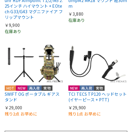
uhr RDF Aimpoint T1/2/M5 2.
ompM2 MK18 マウント 経30m
25インチ ハイマウント + EOte
m
ch G33/G43 マグニファイア フ
￥3,880
リップマウント
在庫あり
￥9,900
在庫あり
HOT
NEW
再入荷
実物
NEW
再入荷
実物
SWIFT OG ポータブル ギアス
TCI TECS TP120 ヘッドセット
タンド
(イヤーピース + PTT)
￥29,000
￥29,900
残り2点 お早めに
残り1点 お早めに