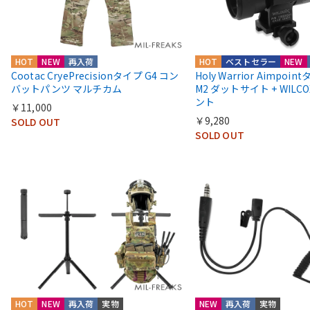
HOT
NEW
再入荷
HOT
ベストセラー
NEW
Cootac CryePrecisionタイプ G4 コン
Holy Warrior Aimpoi
バットパンツ マルチカム
M2 ダットサイト + WIL
ント
￥11,000
￥9,280
SOLD OUT
SOLD OUT
HOT
NEW
再入荷
実物
NEW
再入荷
実物