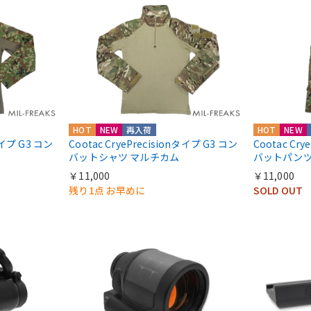
HOT
NEW
再入荷
HOT
NEW
nタイプ G3 コン
Cootac CryePrecisionタイプ G3 コン
Cootac Cr
バットシャツ マルチカム
バットパンツ
￥11,000
￥11,000
残り1点 お早めに
SOLD OUT