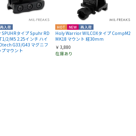
再入荷
HOT
NEW
再入荷
or SPUHRタイプ Spuhr RD
Holy Warrior WILCOXタイプ CompM2
 T1/2/M5 2.25インチ ハイ
MK18 マウント 経30mm
Otech G33/G43 マグニフ
￥3,880
ップマウント
在庫あり