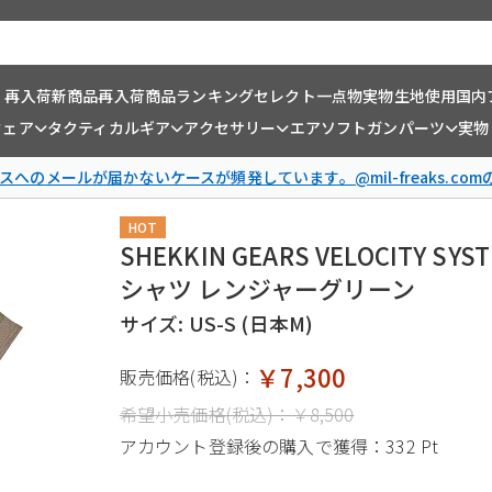
・再入荷
新商品
再入荷商品
ランキング
セレクト一点物
実物生地使用
国内
ウェア
タクティカルギア
アクセサリー
エアソフトガンパーツ
実物
スへのメールが届かないケースが頻発しています。@mil-freaks.c
HOT
SHEKKIN GEARS VELOCITY 
シャツ レンジャーグリーン
サイズ: US-S (日本M)
￥7,300
販売価格(税込)：
希望小売価格(税込)：
￥8,500
アカウント登録後の購入で獲得：
332 Pt