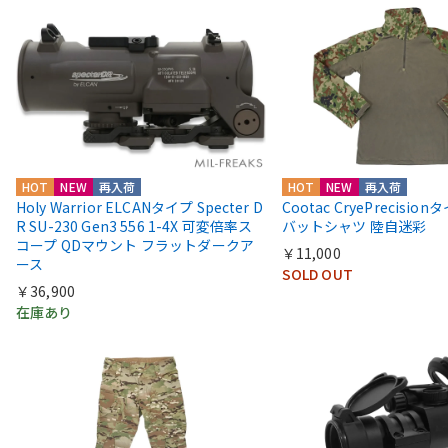
HOT
NEW
再入荷
HOT
NEW
再入荷
Holy Warrior ELCANタイプ Specter D
Cootac CryePrecisio
R SU-230 Gen3 556 1-4X 可変倍率ス
バットシャツ 陸自迷彩
コープ QDマウント フラットダークア
￥11,000
ース
SOLD OUT
￥36,900
在庫あり