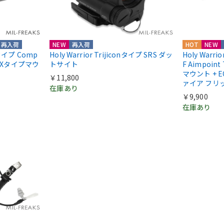
再入荷
NEW
再入荷
HOT
NEW
ntタイプ Comp
Holy Warrior Trijiconタイプ SRS ダッ
Holy Warri
COXタイプマウ
トサイト
F Aimpoint
マウント + E
￥11,800
ァイア フリ
在庫あり
￥9,900
在庫あり