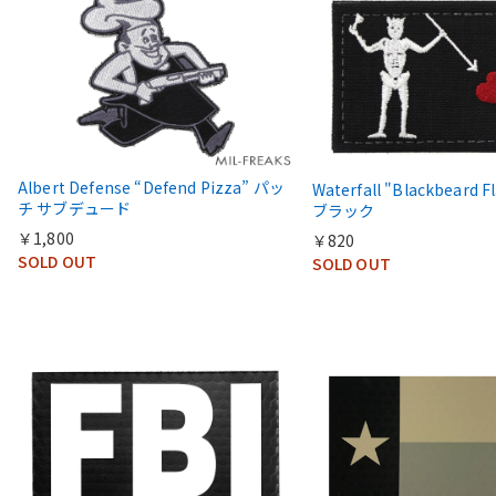
Albert Defense “Defend Pizza” パッ
Waterfall "Blackbeard
チ サブデュード
ブラック
￥1,800
￥820
SOLD OUT
SOLD OUT