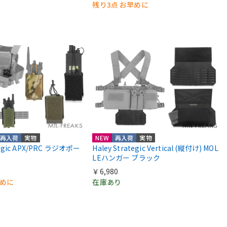
残り3点 お早めに
再入荷
実物
NEW
再入荷
実物
ategic APX/PRC ラジオポー
Haley Strategic Vertical (縦付け) MOL
LEハンガー ブラック
￥6,980
早めに
在庫あり