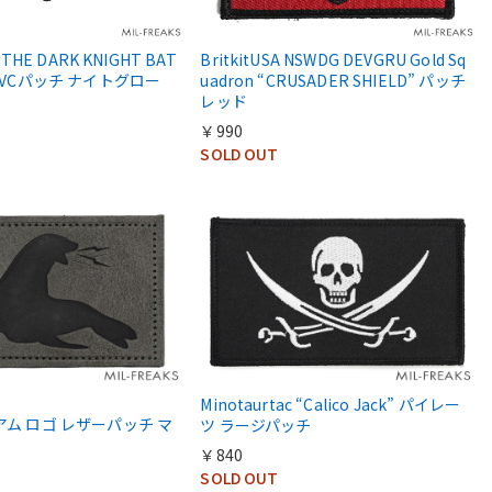
 “THE DARK KNIGHT BAT
BritkitUSA NSWDG DEVGRU Gold Sq
 PVCパッチ ナイトグロー
uadron “CRUSADER SHIELD” パッチ
レッド
￥990
SOLD OUT
Minotaurtac “Calico Jack” パイレー
アム ロゴ レザーパッチ マ
ツ ラージパッチ
￥840
SOLD OUT