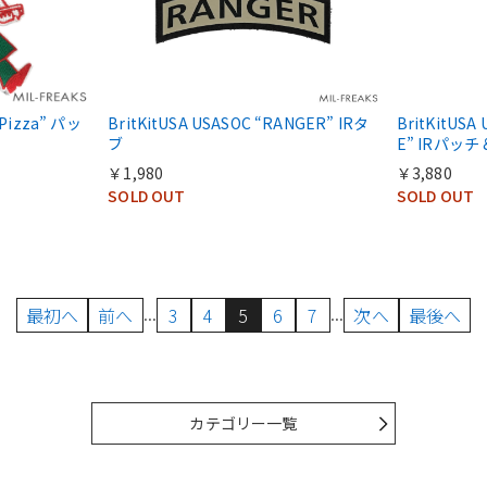
 Pizza” パッ
BritKitUSA USASOC “RANGER” IRタ
BritKitUSA
ブ
E” IRパッチ
￥1,980
￥3,880
SOLD OUT
SOLD OUT
...
...
最初へ
前へ
3
4
5
6
7
次へ
最後へ
カテゴリー一覧