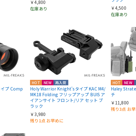
￥4,800
￥4,500
在庫あり
在庫あり
HOT
NEW
再入荷
HOT
NEW
ntタイプ Comp
Holy Warrior Knight'sタイプ KAC M4/
Haley Str
MK18 Folding フリップアップ BUIS ア
チ
イアンサイト フロント/リア セット ブ
￥11,800
ラック
残り3点 お
￥3,980
残り1点 お早めに