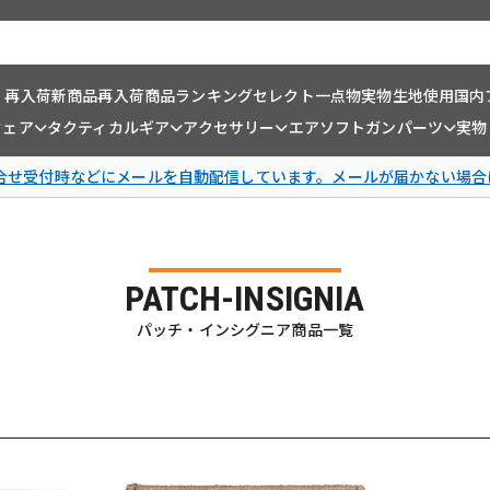
・再入荷
新商品
再入荷商品
ランキング
セレクト一点物
実物生地使用
国内
ウェア
タクティカルギア
アクセサリー
エアソフトガンパーツ
実物
問合せ受付時などにメールを自動配信しています。メールが届かない場合
PATCH-INSIGNIA
パッチ・インシグニア商品一覧