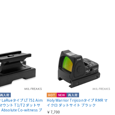
再入荷
HOT
NEW
再入荷
or LaRueタイプ LT751 Aim
Holy Warrior Trijiconタイプ RMR マ
roマウント T1/T2 ダットサ
イクロ ダットサイト ブラック
solute Co-witness ブ
￥7,700