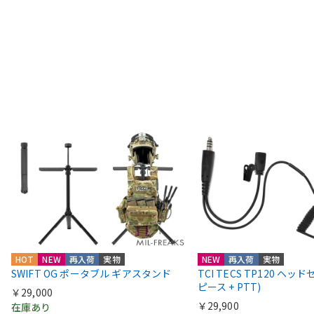
HOT
NEW
再入荷
実物
NEW
再入荷
実物
SWIFT OG ポータブル ギアスタンド
TCI TECS TP120 ヘッ
ピース + PTT)
￥29,000
￥29,900
在庫あり