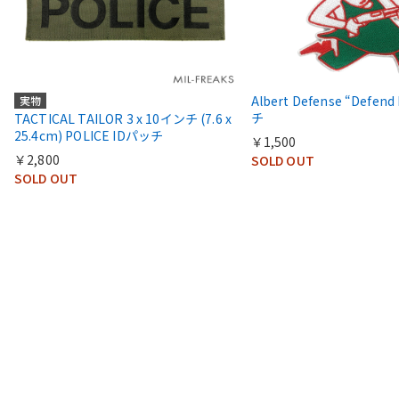
Albert Defense “Defend
実物
チ
TACTICAL TAILOR 3 x 10インチ (7.6 x
25.4cm) POLICE IDパッチ
￥1,500
￥2,800
SOLD OUT
SOLD OUT