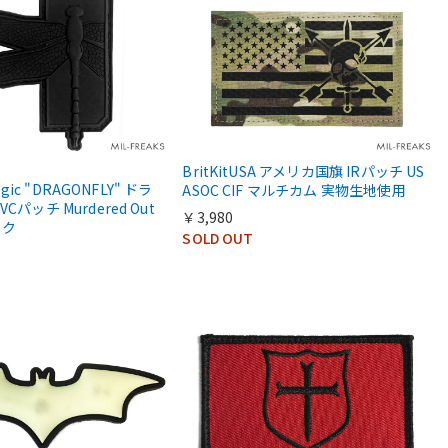
BritKitUSA アメリカ国旗 IRパッチ US
tegic "DRAGONFLY" ドラ
ASOC CIF マルチカム 実物生地使用
Cパッチ Murdered Out
￥3,980
ック
SOLD OUT