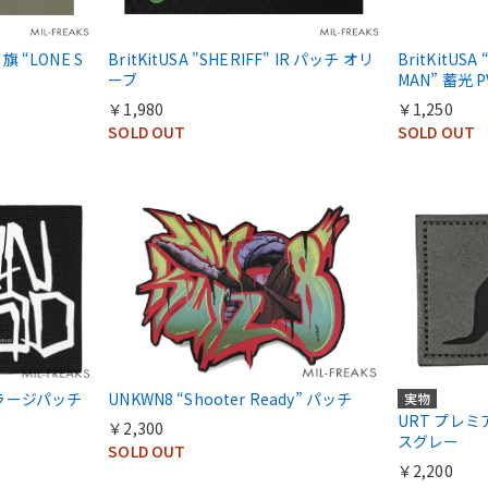
旗 “LONE S
BritKitUSA "SHERIFF" IR パッチ オリ
BritKitUSA
ーブ
MAN” 蓄光
￥1,980
￥1,250
SOLD OUT
SOLD OUT
D ラージパッチ
UNKWN8 “Shooter Ready” パッチ
実物
URT プレミ
￥2,300
スグレー
SOLD OUT
￥2,200