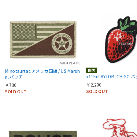
国内
Minotaurtac アメリカ国旗 / US Marsh
x115xTAYLOR ICHIGO 
al パッチ
￥2,200
￥730
SOLD OUT
SOLD OUT