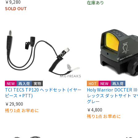
￥9,280
在庫あり
SOLD OUT
NEW
再入荷
実物
HOT
NEW
再入荷
TCI TECS TP120 ヘッドセット (イヤー
Holy Warrior DOCTER 
ピース + PTT)
レックス ダットサイト 
グレー
￥29,900
￥4,800
残り1点 お早めに
残り1点 お早めに