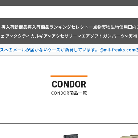
・再入荷
新商品
再入荷商品
ランキング
セレクト一点物
実物生地使用
国内
ウェア
タクティカルギア
アクセサリー
エアソフトガンパーツ
実物
スへのメールが届かないケースが頻発しています。@mil-freaks.c
CONDOR
CONDOR商品一覧