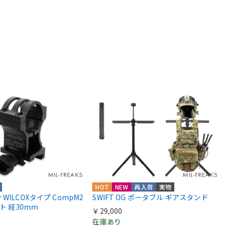
HOT
NEW
再入荷
実物
ior WILCOXタイプ CompM2
SWIFT OG ポータブル ギアスタンド
ント 経30mm
￥29,000
在庫あり