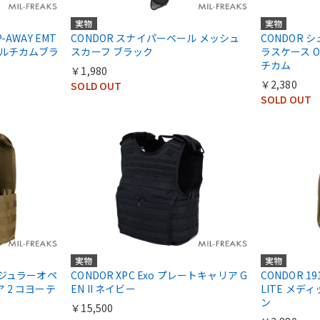
実物
実物
P-AWAY EMT
CONDOR スナイパーベール メッシュ
CONDOR 
マルチカムブラ
スカーフ ブラック
ラスケース O
チカム
￥1,980
￥2,380
SOLD OUT
SOLD OUT
実物
実物
I モジュラーオペ
CONDOR XPC Exo プレートキャリア G
CONDOR 191
 2 コヨーテ
EN II ネイビー
LITE メデ
ン
￥15,500