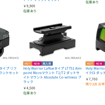
在庫あり
￥9,900
在庫あり
HOT
NEW
再入荷
HOT
NEW
IIIタイプ リフ
Holy Warrior LaRueタイプ LT751 Aim
Holy Warri
マウントセット
point Microマウント T1/T2 ダットサ
イクロ ダッ
イトマウント Absolute Co-witness ブ
￥7,700
ラック
残り2点 お
￥4,500
在庫あり