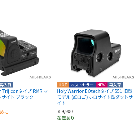
再入荷
HOT
ベストセラー
NEW
再入荷
or Trijiconタイプ RMR マ
Holy Warrior EOtechタイプ 551 旧型
トサイト ブラック
モデル (虹ロゴ) ホロサイト型ダットサ
イト
￥9,900
早めに
在庫あり