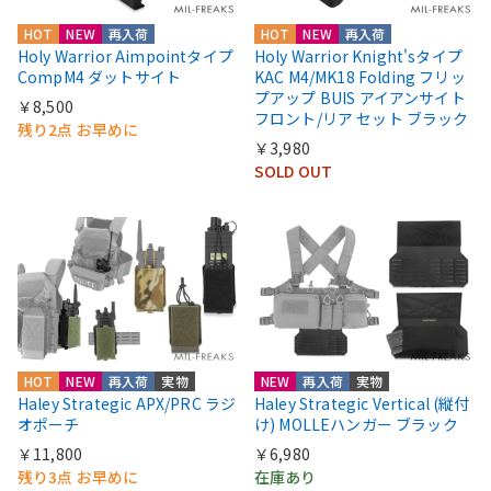
HOT
NEW
再入荷
HOT
NEW
再入荷
Holy Warrior Aimpointタイプ
Holy Warrior Knight'sタイプ
CompM4 ダットサイト
KAC M4/MK18 Folding フリッ
プアップ BUIS アイアンサイト
￥8,500
フロント/リア セット ブラック
残り2点 お早めに
￥3,980
SOLD OUT
HOT
NEW
再入荷
実物
NEW
再入荷
実物
Haley Strategic APX/PRC ラジ
Haley Strategic Vertical (縦付
オポーチ
け) MOLLEハンガー ブラック
￥11,800
￥6,980
残り3点 お早めに
在庫あり