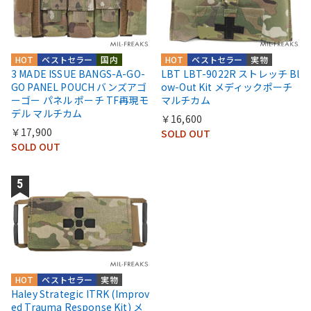
HOT
ベストセラー
国内
HOT
ベストセラー
実物
3 MADE ISSUE BANGS-A-GO-
LBT LBT-9022R ストレッチ Bl
GO PANEL POUCH バンズアゴ
ow-Out Kit メディックポーチ
ーゴー パネル ポーチ TF再現モ
マルチカム
デル マルチカム
￥16,600
￥17,900
SOLD OUT
SOLD OUT
HOT
ベストセラー
実物
Haley Strategic ITRK (Improv
ed Trauma Response Kit) メ