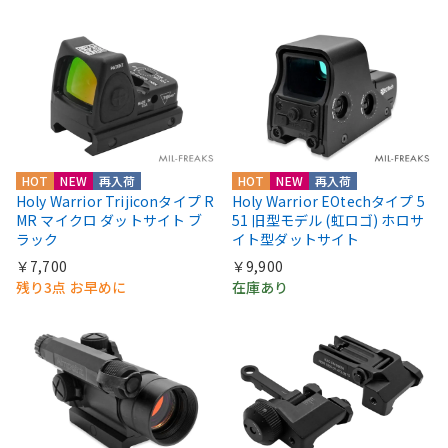
HOT
NEW
再入荷
HOT
NEW
再入荷
Holy Warrior Trijiconタイプ R
Holy Warrior EOtechタイプ 5
MR マイクロ ダットサイト ブ
51 旧型モデル (虹ロゴ) ホロサ
ラック
イト型ダットサイト
￥7,700
￥9,900
残り3点 お早めに
在庫あり