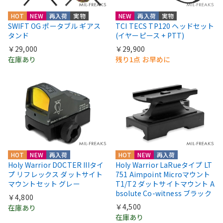
HOT
NEW
再入荷
実物
NEW
再入荷
実物
SWIFT OG ポータブル ギアス
TCI TECS TP120 ヘッドセット
タンド
(イヤーピース + PTT)
￥29,000
￥29,900
在庫あり
残り1点 お早めに
HOT
NEW
再入荷
HOT
NEW
再入荷
Holy Warrior DOCTER IIIタイ
Holy Warrior LaRueタイプ LT
プ リフレックス ダットサイト
751 Aimpoint Microマウント
マウントセット グレー
T1/T2 ダットサイトマウント A
bsolute Co-witness ブラック
￥4,800
￥4,500
在庫あり
在庫あり