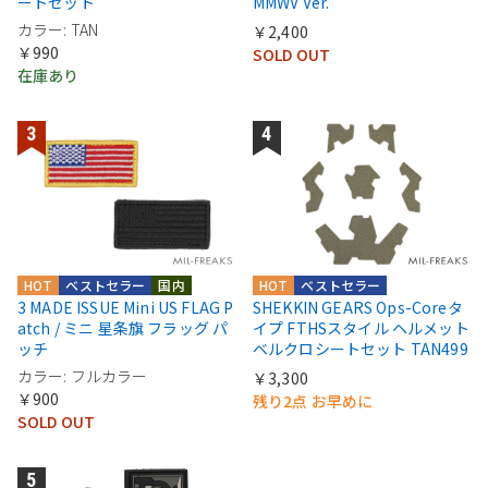
ートセット
MMWV Ver.
カラー: TAN
￥2,400
￥990
SOLD OUT
在庫あり
HOT
ベストセラー
国内
HOT
ベストセラー
3 MADE ISSUE Mini US FLAG P
SHEKKIN GEARS Ops-Coreタ
atch / ミニ 星条旗 フラッグ パ
イプ FTHSスタイル ヘルメット
ッチ
ベルクロシートセット TAN499
カラー: フルカラー
￥3,300
￥900
残り2点 お早めに
SOLD OUT