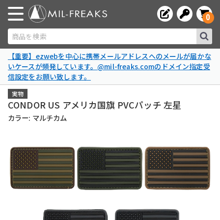
0
商品を検索
【重要】ezwebを中心に携帯メールアドレスへのメールが届かな
いケースが頻発しています。@mil-freaks.comのドメイン指定受
信設定をお願い致します。
実物
CONDOR US アメリカ国旗 PVCパッチ 左星
カラー: マルチカム