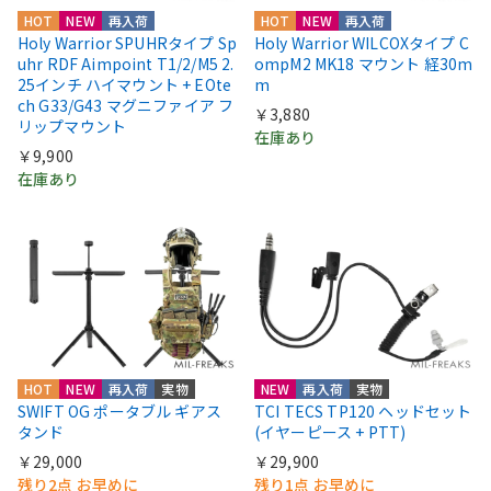
HOT
NEW
再入荷
HOT
NEW
再入荷
Holy Warrior SPUHRタイプ Sp
Holy Warrior WILCOXタイプ C
uhr RDF Aimpoint T1/2/M5 2.
ompM2 MK18 マウント 経30m
25インチ ハイマウント + EOte
m
ch G33/G43 マグニファイア フ
￥3,880
リップマウント
在庫あり
￥9,900
在庫あり
HOT
NEW
再入荷
実物
NEW
再入荷
実物
SWIFT OG ポータブル ギアス
TCI TECS TP120 ヘッドセット
タンド
(イヤーピース + PTT)
￥29,000
￥29,900
残り2点 お早めに
残り1点 お早めに