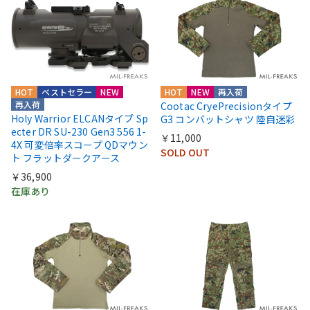
HOT
ベストセラー
NEW
HOT
NEW
再入荷
再入荷
Cootac CryePrecisionタイプ
Holy Warrior ELCANタイプ Sp
G3 コンバットシャツ 陸自迷彩
ecter DR SU-230 Gen3 556 1-
￥11,000
4X 可変倍率スコープ QDマウン
SOLD OUT
ト フラットダークアース
￥36,900
在庫あり