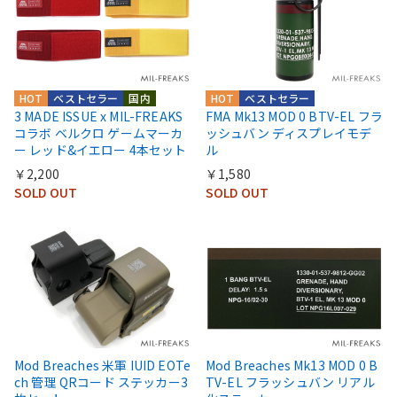
HOT
ベストセラー
国内
HOT
ベストセラー
3 MADE ISSUE x MIL-FREAKS
FMA Mk13 MOD 0 BTV-EL フラ
コラボ ベルクロ ゲームマーカ
ッシュバン ディスプレイモデ
ー レッド&イエロー 4本セット
ル
￥2,200
￥1,580
SOLD OUT
SOLD OUT
Mod Breaches 米軍 IUID EOTe
Mod Breaches Mk13 MOD 0 B
ch 管理 QRコード ステッカー3
TV-EL フラッシュバン リアル