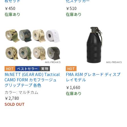
枚セット
化ステッカー
￥450
￥510
在庫あり
在庫あり
HOT
ベストセラー
実物
HOT
McNETT (GEAR AID) Tactical
FMA ASM グレネード ディスプ
CAMO FORM カモフラージュ
レイモデル
グリップテープ 各色
￥1,660
カラー: マルチカム
在庫あり
￥2,780
SOLD OUT