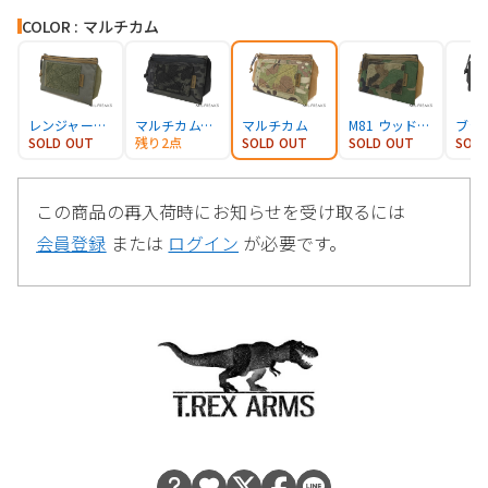
COLOR : マルチカム
レンジャーグリーン
マルチカムブラック
マルチカム
M81 ウッドランド
ブラ
SOLD OUT
残り2点
SOLD OUT
SOLD OUT
SOL
この商品の再入荷時にお知らせを受け取るには
会員登録
または
ログイン
が必要です。