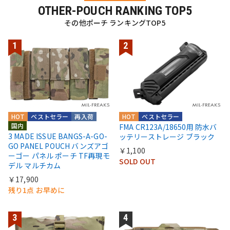
OTHER-POUCH RANKING TOP5
その他ポーチ ランキングTOP5
HOT
ベストセラー
再入荷
HOT
ベストセラー
国内
FMA CR123A/18650用 防水バ
3 MADE ISSUE BANGS-A-GO-
ッテリーストレージ ブラック
GO PANEL POUCH バンズアゴ
￥1,100
ーゴー パネル ポーチ TF再現モ
SOLD OUT
デル マルチカム
￥17,900
残り1点 お早めに