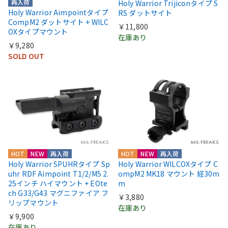
再入荷
Holy Warrior Trijiconタイプ S
Holy Warrior Aimpointタイプ
RS ダットサイト
CompM2 ダットサイト + WILC
￥11,800
OXタイプマウント
在庫あり
￥9,280
SOLD OUT
HOT
NEW
再入荷
HOT
NEW
再入荷
Holy Warrior SPUHRタイプ Sp
Holy Warrior WILCOXタイプ C
uhr RDF Aimpoint T1/2/M5 2.
ompM2 MK18 マウント 経30m
25インチ ハイマウント + EOte
m
ch G33/G43 マグニファイア フ
￥3,880
リップマウント
在庫あり
￥9,900
在庫あり