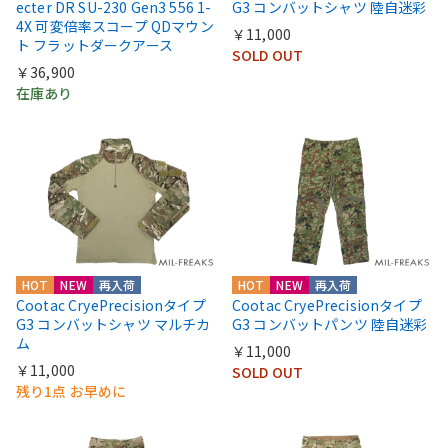
ecter DR SU-230 Gen3 556 1-
G3 コンバットシャツ 陸自迷彩
4X 可変倍率スコープ QDマウン
￥11,000
ト フラットダークアース
SOLD OUT
￥36,900
在庫あり
HOT
NEW
再入荷
HOT
NEW
再入荷
Cootac CryePrecisionタイプ
Cootac CryePrecisionタイプ
G3 コンバットシャツ マルチカ
G3 コンバットパンツ 陸自迷彩
ム
￥11,000
￥11,000
SOLD OUT
残り1点 お早めに