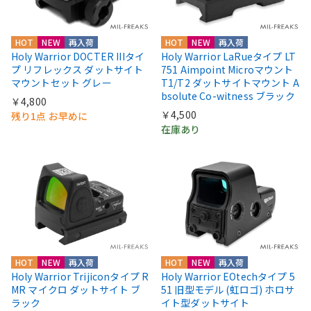
HOT
NEW
再入荷
HOT
NEW
再入荷
Holy Warrior DOCTER IIIタイ
Holy Warrior LaRueタイプ LT
プ リフレックス ダットサイト
751 Aimpoint Microマウント
マウントセット グレー
T1/T2 ダットサイトマウント A
bsolute Co-witness ブラック
￥4,800
￥4,500
残り1点 お早めに
在庫あり
HOT
NEW
再入荷
HOT
NEW
再入荷
Holy Warrior Trijiconタイプ R
Holy Warrior EOtechタイプ 5
MR マイクロ ダットサイト ブ
51 旧型モデル (虹ロゴ) ホロサ
ラック
イト型ダットサイト