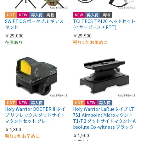
HOT
NEW
再入荷
実物
NEW
再入荷
実物
SWIFT OG ポータブル ギアス
TCI TECS TP120 ヘッドセット
タンド
(イヤーピース + PTT)
￥29,000
￥29,900
在庫あり
残り1点 お早めに
HOT
NEW
再入荷
HOT
NEW
再入荷
Holy Warrior DOCTER IIIタイ
Holy Warrior LaRueタイプ LT
プ リフレックス ダットサイト
751 Aimpoint Microマウント
マウントセット グレー
T1/T2 ダットサイトマウント A
bsolute Co-witness ブラック
￥4,800
￥4,500
残り1点 お早めに