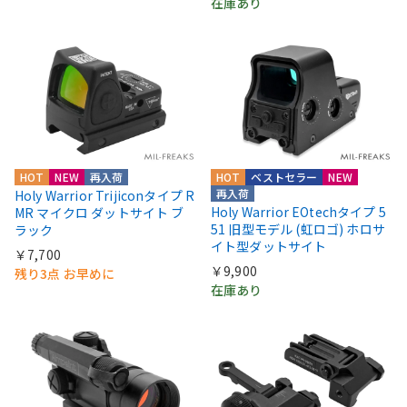
在庫あり
HOT
NEW
再入荷
HOT
ベストセラー
NEW
再入荷
Holy Warrior Trijiconタイプ R
Holy Warrior EOtechタイプ 5
MR マイクロ ダットサイト ブ
51 旧型モデル (虹ロゴ) ホロサ
ラック
イト型ダットサイト
￥7,700
￥9,900
残り3点 お早めに
在庫あり