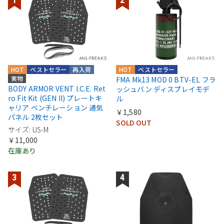
HOT
ベストセラー
再入荷
HOT
ベストセラー
実物
FMA Mk13 MOD 0 BTV-EL フラ
BODY ARMOR VENT I.C.E. Ret
ッシュバン ディスプレイモデ
ro Fit Kit (GEN II) プレートキ
ル
ャリア ベンチレーション 通気
￥1,580
パネル 2枚セット
SOLD OUT
サイズ: US-M
￥11,000
在庫あり