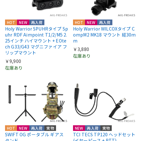
HOT
NEW
再入荷
HOT
NEW
再入荷
Holy Warrior SPUHRタイプ Sp
Holy Warrior WILCOXタイプ C
uhr RDF Aimpoint T1/2/M5 2.
ompM2 MK18 マウント 経30m
25インチ ハイマウント + EOte
m
ch G33/G43 マグニファイア フ
￥3,880
リップマウント
在庫あり
￥9,900
在庫あり
HOT
NEW
再入荷
実物
NEW
再入荷
実物
SWIFT OG ポータブル ギアス
TCI TECS TP120 ヘッドセット
タンド
(イヤーピース + PTT)