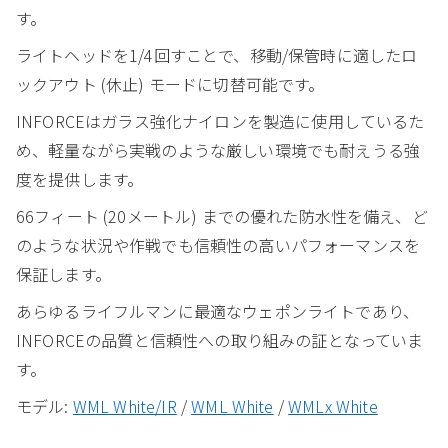
す。
ライトヘッドを1/4回すことで、移動/保管時に適したロ
ックアウト (休止) モードに切替可能です。
INFORCEはガラス強化ナイロンを製造に使用しているた
め、軽量ながら実戦のような厳しい環境でも耐えうる強
度を提供します。
66フィート (20メートル) までの優れた防水性を備え、ど
のような状況や作戦でも信頼性の高いパフォーマンスを
保証します。
あらゆるライフルマンに最適なウェポンライトであり、
INFORCEの品質と信頼性への取り組みの証となっていま
す。
モデル:
WML White/IR
/
WML White
/
WMLx White