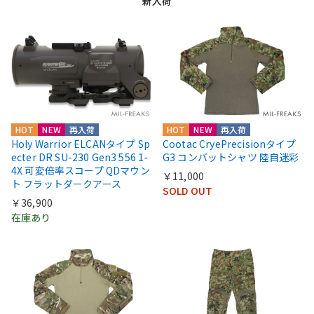
新入荷
HOT
NEW
再入荷
HOT
NEW
再入荷
Holy Warrior ELCANタイプ Sp
Cootac CryePrecisionタイプ
ecter DR SU-230 Gen3 556 1-
G3 コンバットシャツ 陸自迷彩
4X 可変倍率スコープ QDマウン
￥11,000
ト フラットダークアース
SOLD OUT
￥36,900
在庫あり