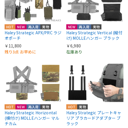
HOT
NEW
再入荷
実物
NEW
再入荷
実物
Haley Strategic APX/PRC ラジ
Haley Strategic Vertical (縦付
オポーチ
け) MOLLEハンガー ブラック
￥11,800
￥6,980
残り3点 お早めに
在庫あり
HOT
NEW
再入荷
実物
HOT
実物
Haley Strategic Horizontal
Haley Strategic プレートキャ
(横付け) MOLLEハンガー マル
リア プラカードアダプター ブ
チカム
ラック