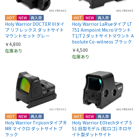
HOT
NEW
再入荷
HOT
NEW
再入荷
Holy Warrior DOCTER IIIタイ
Holy Warrior LaRueタイプ LT
プ リフレックス ダットサイト
751 Aimpoint Microマウント
マウントセット グレー
T1/T2 ダットサイトマウント A
bsolute Co-witness ブラック
￥4,800
￥4,500
在庫あり
在庫あり
HOT
NEW
再入荷
HOT
NEW
再入荷
Holy Warrior Trijiconタイプ R
Holy Warrior EOtechタイプ 5
MR マイクロ ダットサイト ブ
51 旧型モデル (虹ロゴ) ホロサ
ラック
イト型ダットサイト