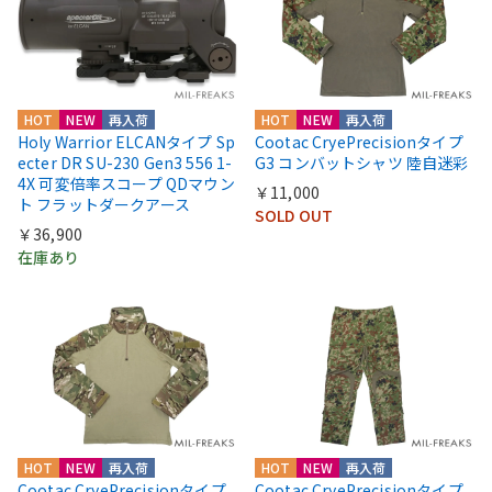
HOT
NEW
再入荷
HOT
NEW
再入荷
Holy Warrior ELCANタイプ Sp
Cootac CryePrecisionタイプ
ecter DR SU-230 Gen3 556 1-
G3 コンバットシャツ 陸自迷彩
4X 可変倍率スコープ QDマウン
￥11,000
ト フラットダークアース
SOLD OUT
￥36,900
在庫あり
HOT
NEW
再入荷
HOT
NEW
再入荷
Cootac CryePrecisionタイプ
Cootac CryePrecisionタイプ