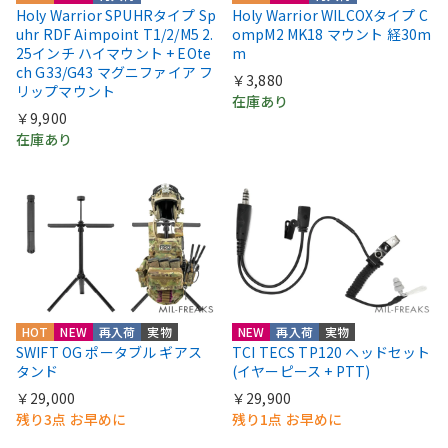
Holy Warrior SPUHRタイプ Sp
Holy Warrior WILCOXタイプ C
uhr RDF Aimpoint T1/2/M5 2.
ompM2 MK18 マウント 経30m
25インチ ハイマウント + EOte
m
ch G33/G43 マグニファイア フ
￥3,880
リップマウント
在庫あり
￥9,900
在庫あり
HOT
NEW
再入荷
実物
NEW
再入荷
実物
SWIFT OG ポータブル ギアス
TCI TECS TP120 ヘッドセット
タンド
(イヤーピース + PTT)
￥29,000
￥29,900
残り3点 お早めに
残り1点 お早めに