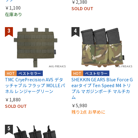
￥2,380
￥1,100
SOLD OUT
在庫あり
HOT
ベストセラー
HOT
ベストセラー
TMC CryePrecision AVS デタ
SHEKKIN GEARS Blue Force G
ッチャブル フラップ MOLLEパ
earタイプ Ten Speed M4 トリ
ネル レンジャーグリーン
プル マガジンポーチ マルチカ
ム
￥1,880
￥5,980
SOLD OUT
残り2点 お早めに