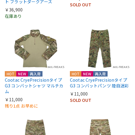
ト フラットダークアース
SOLD OUT
￥36,900
在庫あり
HOT
NEW
再入荷
HOT
NEW
再入荷
Cootac CryePrecisionタイプ
Cootac CryePrecisionタイプ
G3 コンバットシャツ マルチカ
G3 コンバットパンツ 陸自迷彩
ム
￥11,000
￥11,000
SOLD OUT
残り1点 お早めに