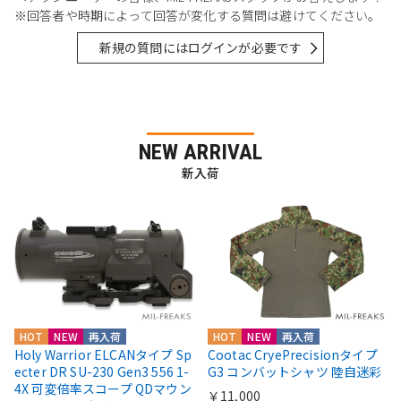
※回答者や時期によって回答が変化する質問は避けてください。
新規の質問にはログインが必要です
NEW ARRIVAL
新入荷
HOT
NEW
再入荷
HOT
NEW
再入荷
Holy Warrior ELCANタイプ Sp
Cootac CryePrecisionタイプ
ecter DR SU-230 Gen3 556 1-
G3 コンバットシャツ 陸自迷彩
4X 可変倍率スコープ QDマウン
￥11,000