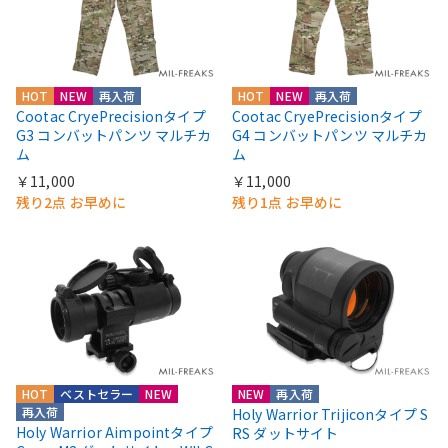
HOT
NEW
再入荷
HOT
NEW
再入荷
Cootac CryePrecisionタイプ
Cootac CryePrecisionタイプ
G3 コンバットパンツ マルチカ
G4 コンバットパンツ マルチカ
ム
ム
￥11,000
￥11,000
残り2点 お早めに
残り1点 お早めに
HOT
ベストセラー
NEW
NEW
再入荷
再入荷
Holy Warrior Trijiconタイプ S
Holy Warrior Aimpointタイプ
RS ダットサイト