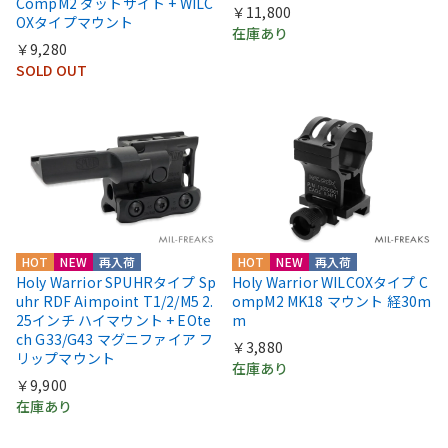
CompM2 ダットサイト + WILC
￥11,800
OXタイプマウント
在庫あり
￥9,280
SOLD OUT
HOT
NEW
再入荷
HOT
NEW
再入荷
Holy Warrior SPUHRタイプ Sp
Holy Warrior WILCOXタイプ C
uhr RDF Aimpoint T1/2/M5 2.
ompM2 MK18 マウント 経30m
25インチ ハイマウント + EOte
m
ch G33/G43 マグニファイア フ
￥3,880
リップマウント
在庫あり
￥9,900
在庫あり