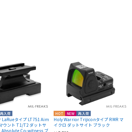
再入荷
HOT
NEW
再入荷
or LaRueタイプ LT751 Aim
Holy Warrior Trijiconタイプ RMR マ
roマウント T1/T2 ダットサ
イクロ ダットサイト ブラック
solute Co-witness ブ