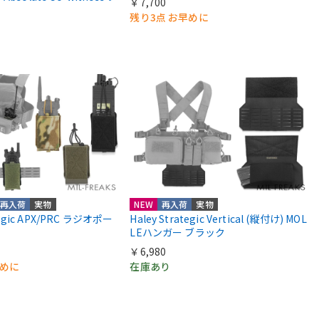
￥7,700
残り3点 お早めに
再入荷
実物
NEW
再入荷
実物
ategic APX/PRC ラジオポー
Haley Strategic Vertical (縦付け) MOL
LEハンガー ブラック
￥6,980
早めに
在庫あり