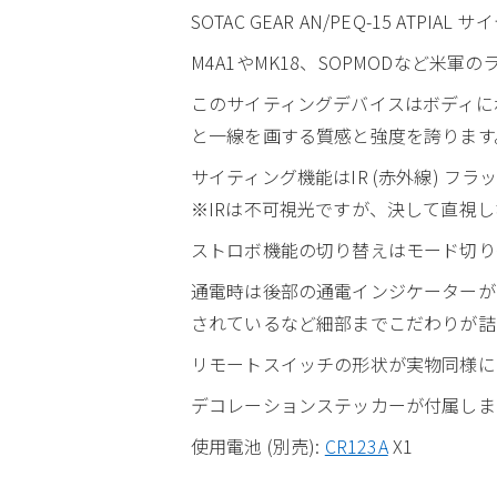
SOTAC GEAR AN/PEQ-15 ATP
M4A1やMK18、SOPMODなど米軍
このサイティングデバイスはボディに
と一線を画する質感と強度を誇ります
サイティング機能はIR (赤外線) フ
※IRは不可視光ですが、決して直視
ストロボ機能の切り替えはモード切り
通電時は後部の通電インジケーターが
されているなど細部までこだわりが詰
リモートスイッチの形状が実物同様に
デコレーションステッカーが付属しま
使用電池 (別売):
CR123A
X1