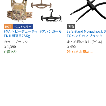
HOT
ベストセラー
実物
FMA ヘビーデューティ ギアハンガー G
Safariland Monadnoc
EN II 耐荷重75Kg
EX ハンドカフ ブラック
カラー:ブラック
まとめ買い:なし (計1本)
￥1,390
￥490
在庫あり
残り2点 お早めに