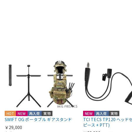
HOT
NEW
再入荷
実物
NEW
再入荷
実物
SWIFT OG ポータブル ギアスタンド
TCI TECS TP120 ヘッ
ピース + PTT)
￥29,000