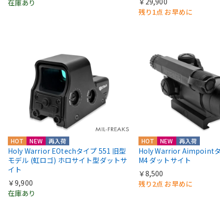
￥29,900
在庫あり
残り1点 お早めに
HOT
NEW
再入荷
HOT
NEW
再入荷
Holy Warrior EOtechタイプ 551 旧型
Holy Warrior Aimpoi
モデル (虹ロゴ) ホロサイト型ダットサ
M4 ダットサイト
イト
￥8,500
￥9,900
残り2点 お早めに
在庫あり