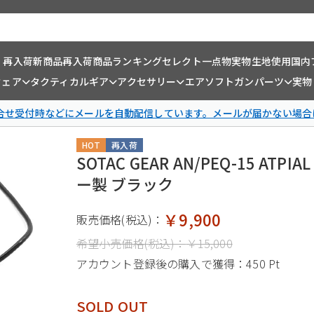
・再入荷
新商品
再入荷商品
ランキング
セレクト一点物
実物生地使用
国内
ウェア
タクティカルギア
アクセサリー
エアソフトガンパーツ
実物
問合せ受付時などにメールを自動配信しています。メールが届かない場合
HOT
再入荷
SOTAC GEAR AN/PEQ-15 A
ー製 ブラック
￥9,900
販売価格(税込)：
希望小売価格(税込)：
￥15,000
アカウント登録後の購入で獲得：
450 Pt
SOLD OUT