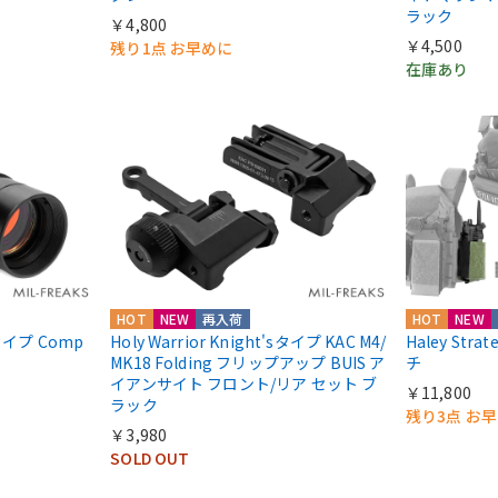
ラック
￥4,800
￥4,500
残り1点 お早めに
在庫あり
HOT
NEW
再入荷
HOT
NEW
ntタイプ Comp
Holy Warrior Knight'sタイプ KAC M4/
Haley Str
MK18 Folding フリップアップ BUIS ア
チ
イアンサイト フロント/リア セット ブ
￥11,800
ラック
残り3点 お
￥3,980
SOLD OUT