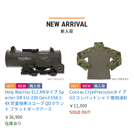
NEW ARRIVAL
新入荷
HOT
NEW
再入荷
HOT
NEW
再入荷
Holy Warrior ELCANタイプ Sp
Cootac CryePrecisionタイプ
ecter DR SU-230 Gen3 556 1-
G3 コンバットシャツ 陸自迷彩
4X 可変倍率スコープ QDマウン
￥11,000
ト フラットダークアース
SOLD OUT
￥36,900
在庫あり