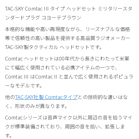
TAC-SKY Comtac III タイプ ヘッドセット ミリタリースタ
ンダードプラグ コヨーテブラウン
本格的な機能や高い再現度ながら、リーズナブルな価格
帯で信頼性の高い製品を提供する高品質ラジオメーカー
TAC-SKY製タクティカル ヘッドセットです。
Comtac ヘッドセットは00年代から長きにわたって米軍
にて幅広く使用されている必携アイテムの一つで、
Comtac III はComtac II と並んで広く使用されるポピュラ
ーなモデルです。
他の
TAC-SKY社製 Comtacタイプ
との技術的な違いはな
く、形状のみが異なります。
Comtacシリーズは音声マイク以外に周辺の音を拾うマイ
クが標準装備されており、周囲の音を拾い、拡張しま
す。