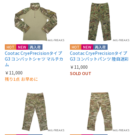
HOT
NEW
再入荷
HOT
NEW
再入荷
Cootac CryePrecisionタイプ
Cootac CryePrecisionタイプ
G3 コンバットシャツ マルチカ
G3 コンバットパンツ 陸自迷彩
ム
￥11,000
￥11,000
SOLD OUT
残り1点 お早めに