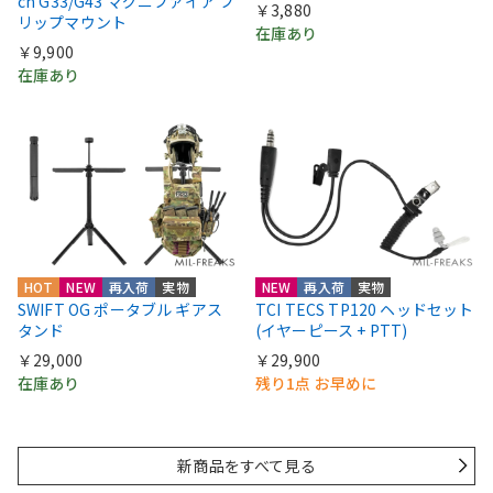
ch G33/G43 マグニファイア フ
￥3,880
リップマウント
在庫あり
￥9,900
在庫あり
HOT
NEW
再入荷
実物
NEW
再入荷
実物
SWIFT OG ポータブル ギアス
TCI TECS TP120 ヘッドセット
タンド
(イヤーピース + PTT)
￥29,000
￥29,900
在庫あり
残り1点 お早めに
新商品をすべて見る