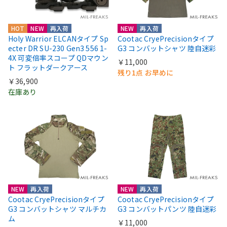
HOT
NEW
再入荷
NEW
再入荷
Holy Warrior ELCANタイプ Sp
Cootac CryePrecisionタイプ
ecter DR SU-230 Gen3 556 1-
G3 コンバットシャツ 陸自迷彩
4X 可変倍率スコープ QDマウン
￥11,000
ト フラットダークアース
残り1点 お早めに
￥36,900
在庫あり
NEW
再入荷
NEW
再入荷
Cootac CryePrecisionタイプ
Cootac CryePrecisionタイプ
G3 コンバットシャツ マルチカ
G3 コンバットパンツ 陸自迷彩
ム
￥11,000