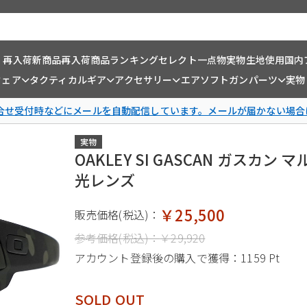
・再入荷
新商品
再入荷商品
ランキング
セレクト一点物
実物生地使用
国内
ウェア
タクティカルギア
アクセサリー
エアソフトガンパーツ
実物
問合せ受付時などにメールを自動配信しています。メールが届かない場合
実物
OAKLEY SI GASCAN ガスカン
光レンズ
￥25,500
販売価格(税込)：
参考価格(税込)：
￥29,920
アカウント登録後の購入で獲得：
1159 Pt
SOLD OUT