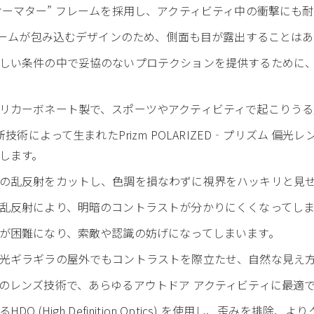
r ‐ オーマター” フレームを採用し、アクティビティ中の衝撃に
フレームが包み込むデザインのため、側面も目が露出することは
しい条件の中で妥協のないプロテクションを提供するために
リカーボネート製で、スポーツやアクティビティで起こりうる
新技術によって生まれたPrizm POLARIZED‐プリズム 偏
します。
の乱反射をカットし、色調を損なわずに視界をハッキリと見
乱反射により、明暗のコントラストが分かりにくくなってしま
が困難になり、索敵や認識の妨げになってしまいます。
光ギラギラの屋外でもコントラストを際立たせ、自然な見え
のレンズ技術で、あらゆるアウトドア アクティビティに最適
 (High Definition Optics) を使用し、歪みを排