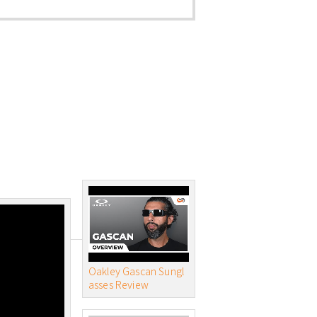
Oakley Gascan Sungl
asses Review