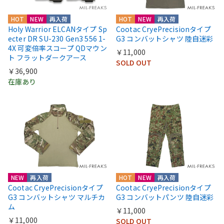
HOT
NEW
再入荷
HOT
NEW
再入荷
Holy Warrior ELCANタイプ Sp
Cootac CryePrecisionタイプ
ecter DR SU-230 Gen3 556 1-
G3 コンバットシャツ 陸自迷彩
4X 可変倍率スコープ QDマウン
￥11,000
ト フラットダークアース
SOLD OUT
￥36,900
在庫あり
NEW
再入荷
HOT
NEW
再入荷
Cootac CryePrecisionタイプ
Cootac CryePrecisionタイプ
G3 コンバットシャツ マルチカ
G3 コンバットパンツ 陸自迷彩
ム
￥11,000
￥11,000
SOLD OUT