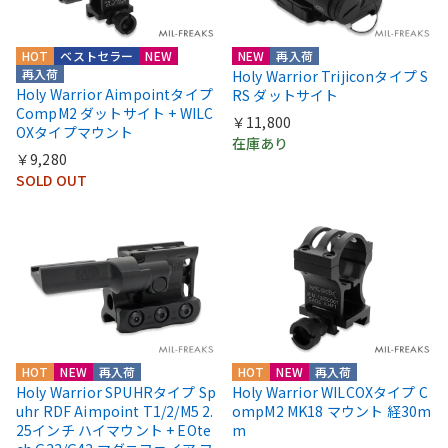
HOT
ベストセラー
NEW
NEW
再入荷
再入荷
Holy Warrior Trijiconタイプ S
Holy Warrior Aimpointタイプ
RS ダットサイト
CompM2 ダットサイト + WILC
￥11,800
OXタイプマウント
在庫あり
￥9,280
SOLD OUT
HOT
NEW
再入荷
HOT
NEW
再入荷
Holy Warrior SPUHRタイプ Sp
Holy Warrior WILCOXタイプ C
uhr RDF Aimpoint T1/2/M5 2.
ompM2 MK18 マウント 経30m
25インチ ハイマウント + EOte
m