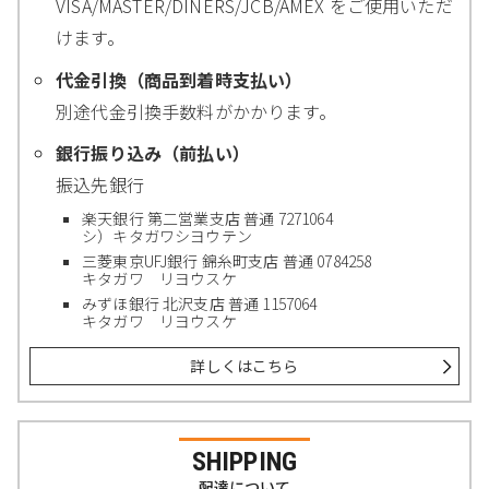
VISA/MASTER/DINERS/JCB/AMEX をご使用いただ
けます。
代金引換（商品到着時支払い）
別途代金引換手数料がかかります。
銀行振り込み（前払い）
振込先銀行
楽天銀行 第二営業支店 普通 7271064
シ）キタガワシヨウテン
三菱東京UFJ銀行 錦糸町支店 普通 0784258
キタガワ リヨウスケ
みずほ銀行 北沢支店 普通 1157064
キタガワ リヨウスケ
詳しくはこちら
SHIPPING
配達について