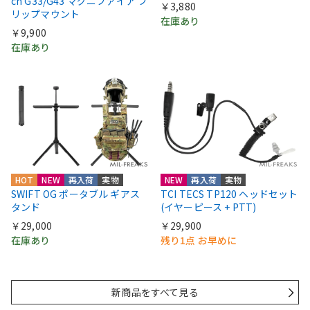
ch G33/G43 マグニファイア フ
￥3,880
リップマウント
在庫あり
￥9,900
在庫あり
HOT
NEW
再入荷
実物
NEW
再入荷
実物
SWIFT OG ポータブル ギアス
TCI TECS TP120 ヘッドセット
タンド
(イヤーピース + PTT)
￥29,000
￥29,900
在庫あり
残り1点 お早めに
新商品をすべて見る