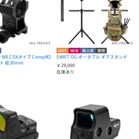
HOT
NEW
再入荷
実物
ior WILCOXタイプ CompM2
SWIFT OG ポータブル ギアスタンド
ント 経30mm
￥29,000
在庫あり