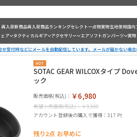
・再入荷
新商品
再入荷商品
ランキング
セレクト一点物
実物生地使用
国内
ウェア
タクティカルギア
アクセサリー
エアソフトガンパーツ
実物
問合せ受付時などにメールを自動配信しています。メールが届かない場合
HOT
SOTAC GEAR WILCOXタイプ Dove
ック
￥6,980
販売価格(税込)：
希望小売価格(税込)：
￥9,500
アカウント登録後の購入で獲得：
317 Pt
残り2点 お早めに