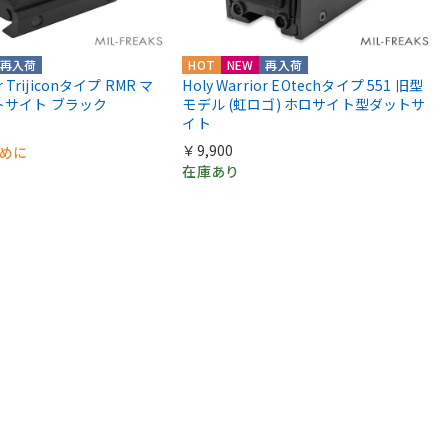
再入荷
HOT
NEW
再入荷
or Trijiconタイプ RMR マ
Holy Warrior EOtechタイプ 551 旧型
トサイト ブラック
モデル (虹ロゴ) ホロサイト型ダットサ
イト
￥9,900
早めに
在庫あり