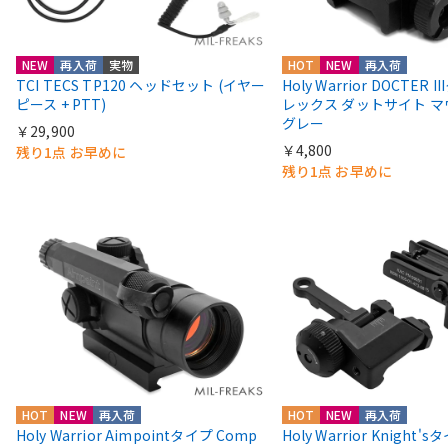
NEW
再入荷
実物
HOT
NEW
再入荷
TCI TECS TP120 ヘッドセット (イヤー
Holy Warrior DOCTER 
ピース + PTT)
レックス ダットサイト 
グレー
￥29,900
￥4,800
残り1点 お早めに
残り1点 お早めに
HOT
NEW
再入荷
HOT
NEW
再入荷
Holy Warrior Aimpointタイプ Comp
Holy Warrior Knight's