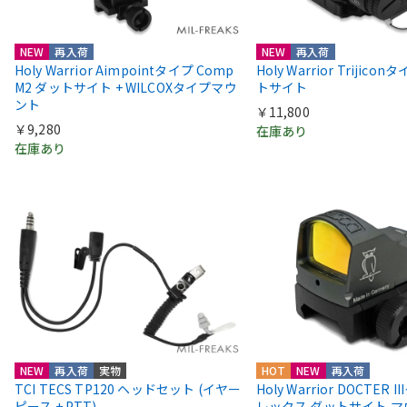
NEW
再入荷
NEW
再入荷
Holy Warrior Aimpointタイプ Comp
Holy Warrior Trijico
M2 ダットサイト + WILCOXタイプマウ
トサイト
ント
￥11,800
￥9,280
在庫あり
在庫あり
NEW
再入荷
実物
HOT
NEW
再入荷
TCI TECS TP120 ヘッドセット (イヤー
Holy Warrior DOCTER 
ピース + PTT)
レックス ダットサイト 