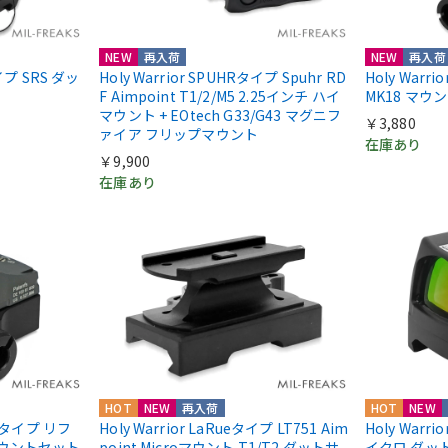
NEW
再入荷
NEW
再入荷
nタイプ SRS ダッ
Holy Warrior SPUHRタイプ Spuhr RD
Holy Warr
F Aimpoint T1/2/M5 2.25インチ ハイ
MK18 マウ
マウント + EOtech G33/G43 マグニフ
￥3,880
ァイア フリップマウント
在庫あり
￥9,900
在庫あり
HOT
NEW
再入荷
HOT
NEW
IIIタイプ リフ
Holy Warrior LaRueタイプ LT751 Aim
Holy Warri
マウントセット
point Microマウント T1/T2 ダットサ
イクロ ダッ