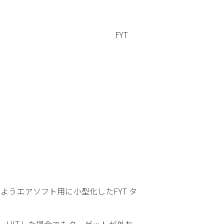
FYT
うエアソフト用に小型化したFYT タ
ので、HITした場合でもターゲットが外れ