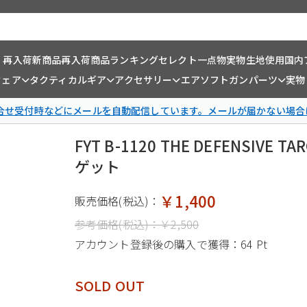
・再入荷
新商品
再入荷商品
ランキング
セレクト一点物
実物生地使用
国内
ウェア
タクティカルギア
アクセサリー
エアソフトガンパーツ
実物
問合せ受付時などにメールを自動配信しています。メールが届かない場合
FYT B-1120 THE DEFENSIV
ゲット
￥1,400
販売価格(税込)：
参考価格(税込)：
￥2,500
アカウント登録後の購入で獲得：
64 Pt
SOLD OUT