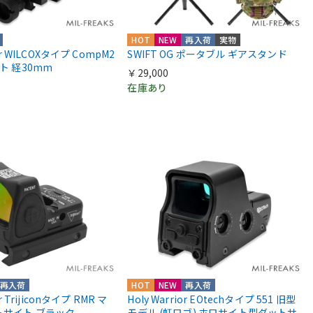
HOT
NEW
再入荷
実物
ior WILCOXタイプ CompM2
SWIFT OG ポータブル ギアスタンド
ント 経30mm
￥29,000
在庫あり
再入荷
HOT
NEW
再入荷
or Trijiconタイプ RMR マ
Holy Warrior EOtechタイプ 551 旧型
トサイト ブラック
モデル (虹ロゴ) ホロサイト型ダットサ