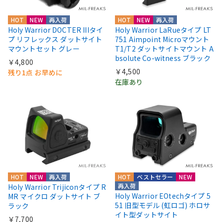
HOT
NEW
再入荷
HOT
NEW
再入荷
Holy Warrior DOCTER IIIタイ
Holy Warrior LaRueタイプ LT
プ リフレックス ダットサイト
751 Aimpoint Microマウント
マウントセット グレー
T1/T2 ダットサイトマウント A
bsolute Co-witness ブラック
￥4,800
￥4,500
残り1点 お早めに
在庫あり
HOT
NEW
再入荷
HOT
ベストセラー
NEW
再入荷
Holy Warrior Trijiconタイプ R
Holy Warrior EOtechタイプ 5
MR マイクロ ダットサイト ブ
51 旧型モデル (虹ロゴ) ホロサ
ラック
イト型ダットサイト
￥7,700