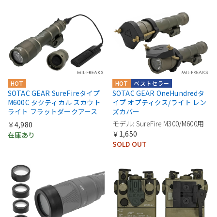
HOT
HOT
ベストセラー
SOTAC GEAR SureFireタイプ
SOTAC GEAR OneHundredタ
M600C タクティカル スカウト
イプ オプティクス/ライト レン
ライト フラットダークアース
ズカバー
モデル: SureFire M300/M600用
￥4,980
￥1,650
在庫あり
SOLD OUT