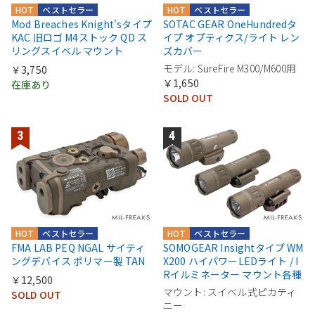
HOT
ベストセラー
HOT
ベストセラー
Mod Breaches Knight'sタイプ
SOTAC GEAR OneHundredタ
KAC 旧ロゴ M4ストック QD ス
イプ オプティクス/ライト レン
リングスイベル マウント
ズカバー
モデル: SureFire M300/M600用
￥3,750
￥1,650
在庫あり
SOLD OUT
HOT
ベストセラー
HOT
ベストセラー
FMA LAB PEQ NGAL サイティ
SOMOGEAR Insightタイプ WM
ングデバイス ポリマー製 TAN
X200 ハイパワーLEDライト / I
Rイルミネーター マウント各種
￥12,500
マウント: スイベル式ピカティ
SOLD OUT
ニー