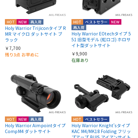
HOT
NEW
再入荷
HOT
ベストセラー
NEW
再入荷
Holy Warrior Trijiconタイプ R
Holy Warrior EOtechタイプ 5
MR マイクロ ダットサイト ブ
51 旧型モデル (虹ロゴ) ホロサ
ラック
イト型ダットサイト
￥7,700
￥9,900
残り3点 お早めに
在庫あり
HOT
NEW
再入荷
HOT
ベストセラー
Holy Warrior Aimpointタイプ
Holy Warrior Knight'sタイプ
CompM4 ダットサイト
KAC M4/MK18 Folding フリッ
プアップ BUIS アイアンサイト