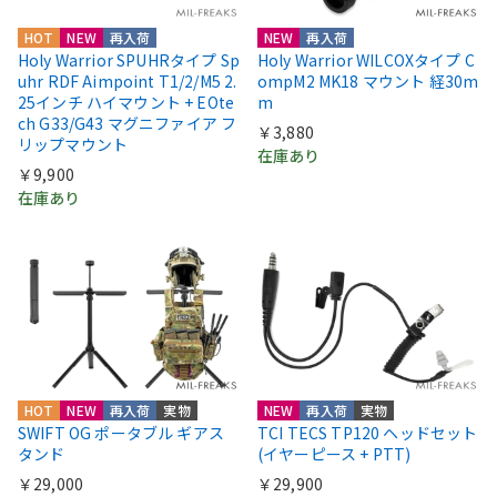
HOT
NEW
再入荷
NEW
再入荷
Holy Warrior SPUHRタイプ Sp
Holy Warrior WILCOXタイプ C
uhr RDF Aimpoint T1/2/M5 2.
ompM2 MK18 マウント 経30m
25インチ ハイマウント + EOte
m
ch G33/G43 マグニファイア フ
￥3,880
リップマウント
在庫あり
￥9,900
在庫あり
HOT
NEW
再入荷
実物
NEW
再入荷
実物
SWIFT OG ポータブル ギアス
TCI TECS TP120 ヘッドセット
タンド
(イヤーピース + PTT)
￥29,000
￥29,900