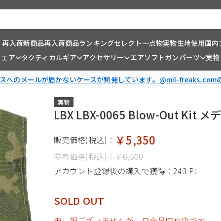
・再入荷
新商品
再入荷商品
ランキング
セレクト一点物
実物生地使用
国内
ウェア
タクティカルギア
アクセサリー
エアソフトガンパーツ
実物
スへのメールが届かないケースが頻発しています。@mil-freaks.c
実物
LBX LBX-0065 Blow-Out
￥5,350
販売価格(税込)：
参考価格(税込)：
￥6,500
アカウント登録後の購入で獲得：
243 Pt
SOLD OUT
申し訳ございませんが、只今品切れ中です。