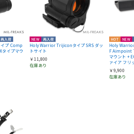
再入荷
NEW
再入荷
HOT
NEW
ntタイプ Comp
Holy Warrior Trijiconタイプ SRS ダッ
Holy Warri
COXタイプマウ
トサイト
F Aimpoint
マウント + E
￥11,800
ァイア フリ
在庫あり
￥9,900
在庫あり