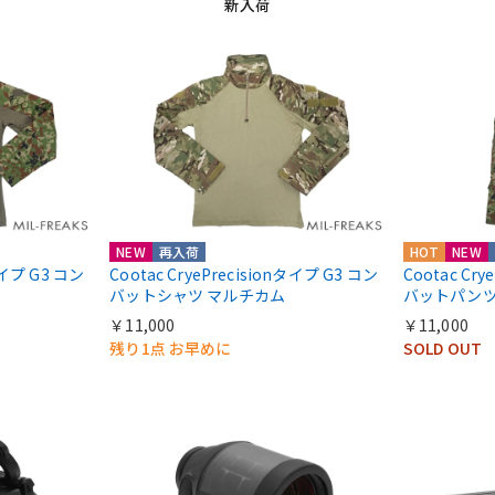
新入荷
NEW
再入荷
HOT
NEW
nタイプ G3 コン
Cootac CryePrecisionタイプ G3 コン
Cootac Cr
バットシャツ マルチカム
バットパンツ
￥11,000
￥11,000
残り1点 お早めに
SOLD OUT