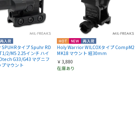
再入荷
HOT
NEW
再入荷
or SPUHRタイプ Spuhr RD
Holy Warrior WILCOXタイプ CompM2
 T1/2/M5 2.25インチ ハイ
MK18 マウント 経30mm
Otech G33/G43 マグニフ
￥3,880
ップマウント
在庫あり