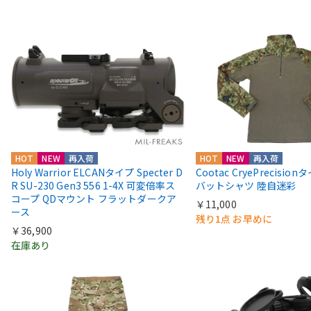
HOT
NEW
再入荷
HOT
NEW
再入荷
Holy Warrior ELCANタイプ Specter D
Cootac CryePrecisio
R SU-230 Gen3 556 1-4X 可変倍率ス
バットシャツ 陸自迷彩
コープ QDマウント フラットダークア
￥11,000
ース
残り1点 お早めに
￥36,900
在庫あり