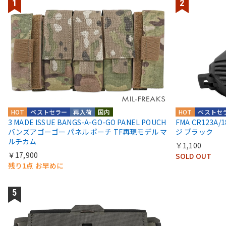
HOT
ベストセラー
再入荷
国内
HOT
ベストセ
3 MADE ISSUE BANGS-A-GO-GO PANEL POUCH
FMA CR123
バンズアゴーゴー パネル ポーチ TF再現モデル マ
ジ ブラック
ルチカム
￥1,100
￥17,900
SOLD OUT
残り1点 お早めに