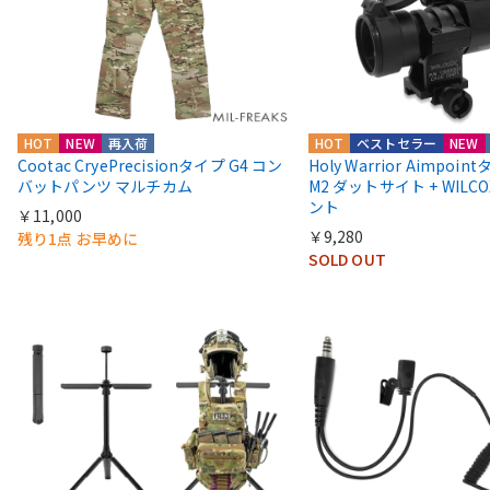
HOT
NEW
再入荷
HOT
ベストセラー
NEW
Cootac CryePrecisionタイプ G4 コン
Holy Warrior Aimpoi
バットパンツ マルチカム
M2 ダットサイト + WIL
ント
￥11,000
￥9,280
残り1点 お早めに
SOLD OUT