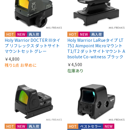
HOT
NEW
再入荷
HOT
NEW
再入荷
Holy Warrior DOCTER IIIタイ
Holy Warrior LaRueタイプ LT
プ リフレックス ダットサイト
751 Aimpoint Microマウント
マウントセット グレー
T1/T2 ダットサイトマウント A
bsolute Co-witness ブラック
￥4,800
￥4,500
残り1点 お早めに
在庫あり
HOT
NEW
再入荷
HOT
ベストセラー
NEW