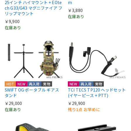
25インチ ハイマウント + EOte
m
ch G33/G43 マグニファイア フ
￥3,880
リップマウント
在庫あり
￥9,900
在庫あり
HOT
NEW
再入荷
実物
NEW
再入荷
実物
SWIFT OG ポータブル ギアス
TCI TECS TP120 ヘッドセット
タンド
(イヤーピース + PTT)
￥29,000
￥29,900
在庫あり
残り1点 お早めに