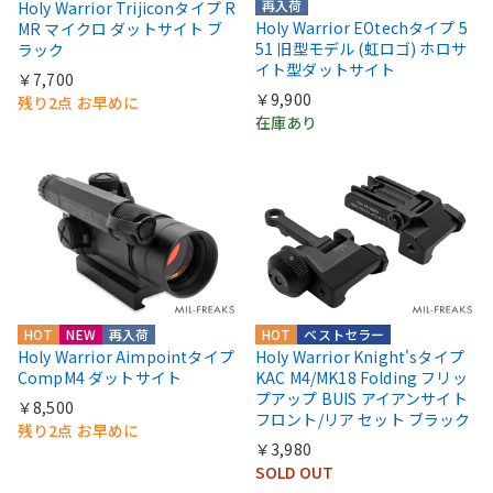
再入荷
Holy Warrior Trijiconタイプ R
Holy Warrior EOtechタイプ 5
MR マイクロ ダットサイト ブ
51 旧型モデル (虹ロゴ) ホロサ
ラック
イト型ダットサイト
￥7,700
￥9,900
残り2点 お早めに
在庫あり
HOT
NEW
再入荷
HOT
ベストセラー
Holy Warrior Aimpointタイプ
Holy Warrior Knight'sタイプ
CompM4 ダットサイト
KAC M4/MK18 Folding フリッ
プアップ BUIS アイアンサイト
￥8,500
フロント/リア セット ブラック
残り2点 お早めに
￥3,980
SOLD OUT