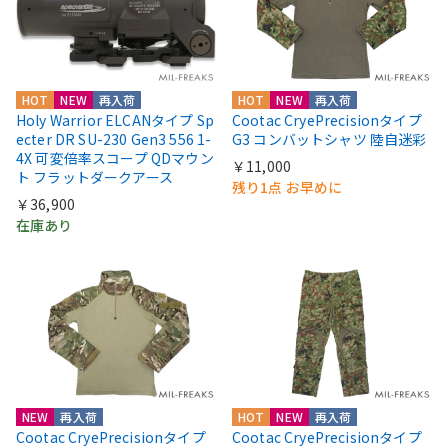
HOT
NEW
再入荷
HOT
NEW
再入荷
Holy Warrior ELCANタイプ Sp
Cootac CryePrecisionタイプ
ecter DR SU-230 Gen3 556 1-
G3 コンバットシャツ 陸自迷彩
4X 可変倍率スコープ QDマウン
￥11,000
ト フラットダークアース
残り1点 お早めに
￥36,900
在庫あり
NEW
再入荷
HOT
NEW
再入荷
Cootac CryePrecisionタイプ
Cootac CryePrecisionタイプ