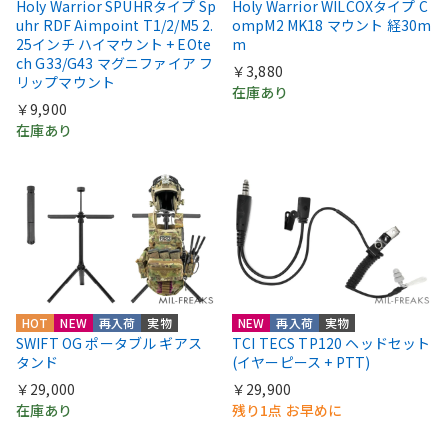
Holy Warrior SPUHRタイプ Sp
Holy Warrior WILCOXタイプ C
uhr RDF Aimpoint T1/2/M5 2.
ompM2 MK18 マウント 経30m
25インチ ハイマウント + EOte
m
ch G33/G43 マグニファイア フ
￥3,880
リップマウント
在庫あり
￥9,900
在庫あり
HOT
NEW
再入荷
実物
NEW
再入荷
実物
SWIFT OG ポータブル ギアス
TCI TECS TP120 ヘッドセット
タンド
(イヤーピース + PTT)
￥29,000
￥29,900
在庫あり
残り1点 お早めに