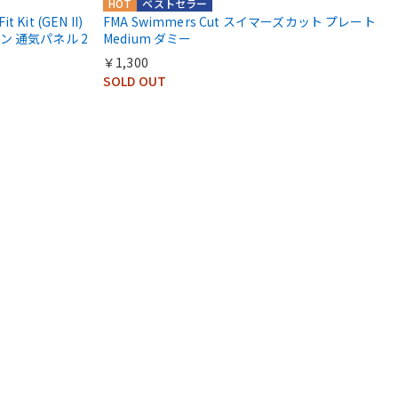
HOT
ベストセラー
t Kit (GEN II)
FMA Swimmers Cut スイマーズカット プレート
 通気パネル 2
Medium ダミー
￥1,300
SOLD OUT