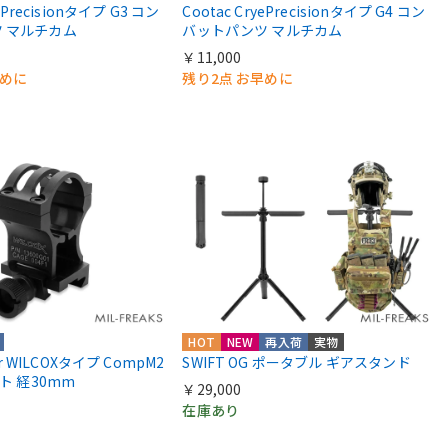
yePrecisionタイプ G3 コン
Cootac CryePrecisionタイプ G4 コン
 マルチカム
バットパンツ マルチカム
￥11,000
早めに
残り2点 お早めに
HOT
NEW
再入荷
実物
ior WILCOXタイプ CompM2
SWIFT OG ポータブル ギアスタンド
ント 経30mm
￥29,000
在庫あり