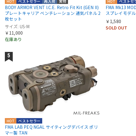
HOT
ベストセラー
再入荷
実物
HOT
ベストセ
BODY ARMOR VENT I.C.E. Retro Fit Kit (GEN II)
FMA Mk13 M
プレートキャリア ベンチレーション 通気パネル 2
スプレイモデル
枚セット
￥1,580
サイズ: US-M
SOLD OUT
￥11,000
在庫あり
HOT
ベストセラー
FMA LAB PEQ NGAL サイティングデバイス ポリ
マー製 TAN