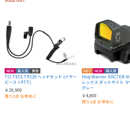
NEW
再入荷
実物
HOT
NEW
再入荷
TCI TECS TP120 ヘッドセット (イヤー
Holy Warrior DOCTER 
ピース + PTT)
レックス ダットサイト 
グレー
￥29,900
￥4,800
残り1点 お早めに
残り1点 お早めに