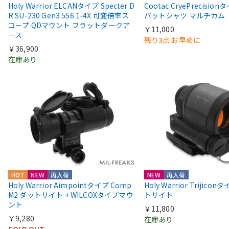
Holy Warrior ELCANタイプ Specter D
Cootac CryePrecisio
R SU-230 Gen3 556 1-4X 可変倍率ス
バットシャツ マルチカム
コープ QDマウント フラットダークア
￥11,000
ース
残り3点 お早めに
￥36,900
在庫あり
HOT
NEW
再入荷
NEW
再入荷
Holy Warrior Aimpointタイプ Comp
Holy Warrior Trijico
M2 ダットサイト + WILCOXタイプマウ
トサイト
ント
￥11,800
￥9,280
在庫あり
SOLD OUT