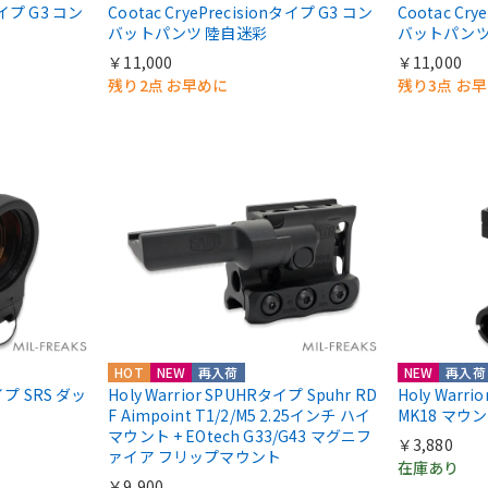
nタイプ G3 コン
Cootac CryePrecisionタイプ G3 コン
Cootac Cr
バットパンツ 陸自迷彩
バットパンツ
￥11,000
￥11,000
残り2点 お早めに
残り3点 お
HOT
NEW
再入荷
NEW
再入荷
nタイプ SRS ダッ
Holy Warrior SPUHRタイプ Spuhr RD
Holy Warr
F Aimpoint T1/2/M5 2.25インチ ハイ
MK18 マウ
マウント + EOtech G33/G43 マグニフ
￥3,880
ァイア フリップマウント
在庫あり
￥9,900