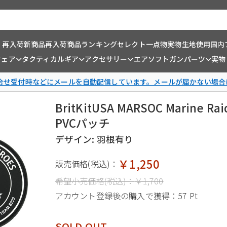
・再入荷
新商品
再入荷商品
ランキング
セレクト一点物
実物生地使用
国内
ウェア
タクティカルギア
アクセサリー
エアソフトガンパーツ
実物
問合せ受付時などにメールを自動配信しています。メールが届かない場合
BritKitUSA MARSOC Marine Rai
PVCパッチ
デザイン: 羽根有り
￥1,250
販売価格(税込)：
希望小売価格(税込)：
￥1,700
アカウント登録後の購入で獲得：
57 Pt
SOLD OUT