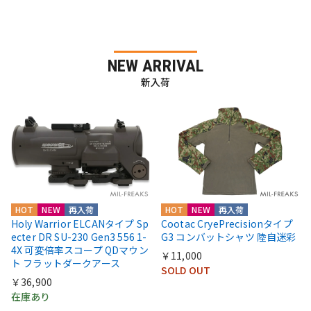
NEW ARRIVAL
新入荷
HOT
NEW
再入荷
HOT
NEW
再入荷
Holy Warrior ELCANタイプ Sp
Cootac CryePrecisionタイプ
ecter DR SU-230 Gen3 556 1-
G3 コンバットシャツ 陸自迷彩
4X 可変倍率スコープ QDマウン
￥11,000
ト フラットダークアース
SOLD OUT
￥36,900
在庫あり