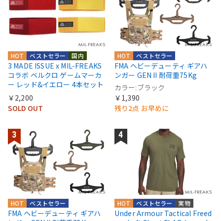
HOT
ベストセラー
国内
HOT
ベストセラー
3 MADE ISSUE x MIL-FREAKS
FMA ヘビーデューティ ギアハ
コラボ ベルクロ ゲームマーカ
ンガー GEN II 耐荷重75Kg
ー レッド&イエロー 4本セット
カラー:ブラック
￥2,200
￥1,390
SOLD OUT
残り2点 お早めに
HOT
ベストセラー
HOT
ベストセラー
実物
FMA ヘビーデューティ ギアハ
Under Armour Tactical Freed