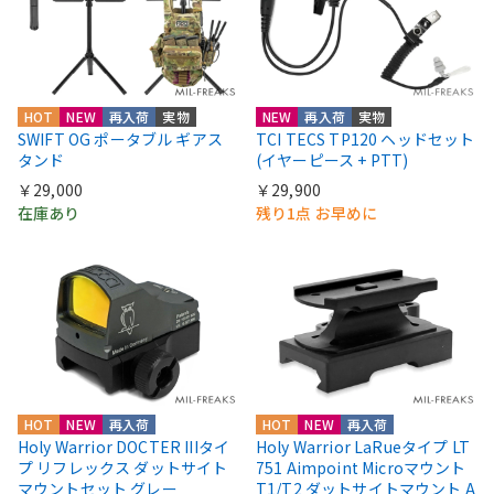
HOT
NEW
再入荷
実物
NEW
再入荷
実物
SWIFT OG ポータブル ギアス
TCI TECS TP120 ヘッドセット
タンド
(イヤーピース + PTT)
￥29,000
￥29,900
在庫あり
残り1点 お早めに
HOT
NEW
再入荷
HOT
NEW
再入荷
Holy Warrior DOCTER IIIタイ
Holy Warrior LaRueタイプ LT
プ リフレックス ダットサイト
751 Aimpoint Microマウント
マウントセット グレー
T1/T2 ダットサイトマウント A