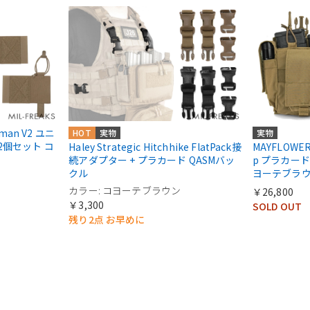
gman V2 ユニ
HOT
実物
実物
2個セット コ
Haley Strategic Hitchhike FlatPack接
MAYFLOWER M
続アダプター + プラカード QASMバッ
p プラカード
クル
ヨーテブラ
カラー: コヨーテブラウン
￥26,800
￥3,300
SOLD OUT
残り2点 お早めに