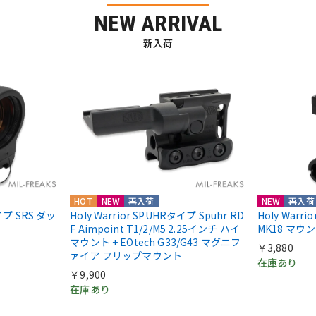
NEW ARRIVAL
新入荷
HOT
NEW
再入荷
NEW
再入荷
nタイプ SRS ダッ
Holy Warrior SPUHRタイプ Spuhr RD
Holy Warr
F Aimpoint T1/2/M5 2.25インチ ハイ
MK18 マウ
マウント + EOtech G33/G43 マグニフ
￥3,880
ァイア フリップマウント
在庫あり
￥9,900
在庫あり