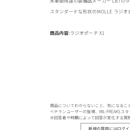
米軍御用達の装備品メーカー LBTのタ
スタンダードな形状のMOLLE ラジオ
商品内容
:ラジオポーチ X1
商品についてわからないこと、気になるこ
ベテランユーザーの皆様、MIL-FREAKS
※回答者や時期によって回答が変化する質
新規の質問にはログイ