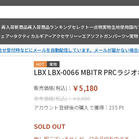
・再入荷
新商品
再入荷商品
ランキング
セレクト一点物
実物生地使用
国内
ウェア
タクティカルギア
アクセサリー
エアソフトガンパーツ
実物
問合せ受付時などにメールを自動配信しています。メールが届かない場合
HOT
実物
LBX LBX-0066 MBITR PR
￥5,180
販売価格(税込)：
参考価格(税込)：
￥6,600
アカウント登録後の購入で獲得：
235 Pt
SOLD OUT
申し訳ございませんが、只今品切れ中です。