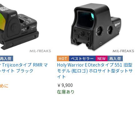
再入荷
HOT
ベストセラー
NEW
再入荷
or Trijiconタイプ RMR マ
Holy Warrior EOtechタイプ 551 旧型
トサイト ブラック
モデル (虹ロゴ) ホロサイト型ダットサ
イト
￥9,900
早めに
在庫あり