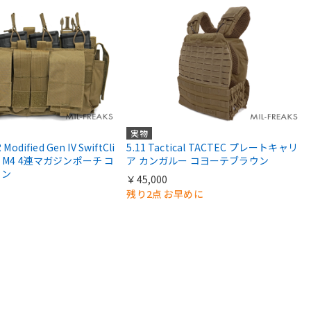
実物
odified Gen IV SwiftCli
5.11 Tactical TACTEC プレートキャリ
 M4 4連マガジンポーチ コ
ア カンガルー コヨーテブラウン
ウン
￥45,000
残り2点 お早めに