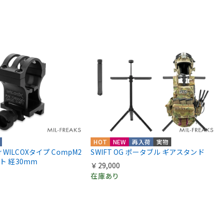
HOT
NEW
再入荷
実物
ior WILCOXタイプ CompM2
SWIFT OG ポータブル ギアスタンド
ント 経30mm
￥29,000
在庫あり