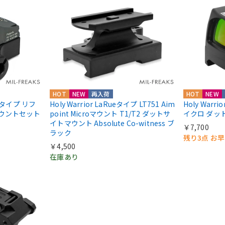
HOT
NEW
再入荷
HOT
NEW
IIIタイプ リフ
Holy Warrior LaRueタイプ LT751 Aim
Holy Warri
マウントセット
point Microマウント T1/T2 ダットサ
イクロ ダッ
イトマウント Absolute Co-witness ブ
￥7,700
ラック
残り3点 お
￥4,500
在庫あり